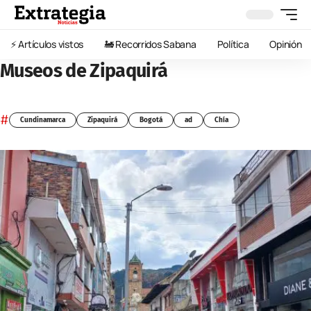
⚡️ Artículos vistos
🚂 Recorridos Sabana
Política
Opinión
Museos de Zipaquirá
#
Cundinamarca
Zipaquirá
Bogotá
ad
Chía