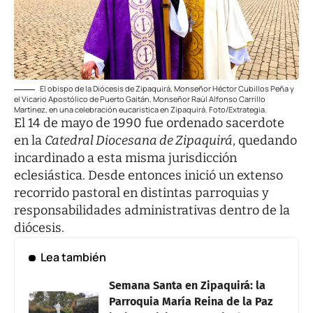
El obispo de la Diócesis de Zipaquirá, Monseñor Héctor Cubillos Peña y
el Vicario Apostólico de Puerto Gaitán, Monseñor Raúl Alfonso Carrillo
Martínez, en una celebración eucarística en Zipaquirá. Foto/Extrategia.
El 14 de mayo de 1990 fue ordenado sacerdote
en la
Catedral Diocesana de Zipaquirá
, quedando
incardinado a esta misma jurisdicción
eclesiástica. Desde entonces inició un extenso
recorrido pastoral en distintas parroquias y
responsabilidades administrativas dentro de la
diócesis.
Lea también
Semana Santa en Zipaquirá: la
Parroquia María Reina de la Paz