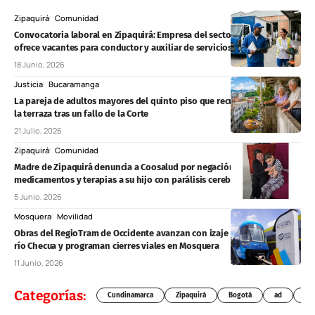
Zipaquirá
Comunidad
Convocatoria laboral en Zipaquirá: Empresa del sector productivo
ofrece vacantes para conductor y auxiliar de servicios generales
18 Junio, 2026
Justicia
Bucaramanga
La pareja de adultos mayores del quinto piso que recuperó su acceso a
la terraza tras un fallo de la Corte
21 Julio, 2026
Zipaquirá
Comunidad
Madre de Zipaquirá denuncia a Coosalud por negación de
medicamentos y terapias a su hijo con parálisis cerebral
5 Junio, 2026
Mosquera
Movilidad
Obras del RegioTram de Occidente avanzan con izaje de vigas sobre el
río Checua y programan cierres viales en Mosquera
11 Junio, 2026
Categorías:
Cundinamarca
Zipaquirá
Bogotá
ad
Chí