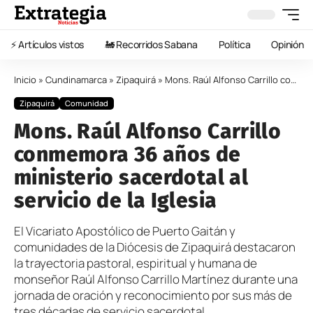
⚡️ Artículos vistos
🚂 Recorridos Sabana
Política
Opinión
Inicio
»
Cundinamarca
»
Zipaquirá
»
Mons. Raúl Alfonso Carrillo conmemora 36 años de ministerio sacerdotal al servicio de la Iglesia
Zipaquirá
Comunidad
Mons. Raúl Alfonso Carrillo
conmemora 36 años de
ministerio sacerdotal al
servicio de la Iglesia
El Vicariato Apostólico de Puerto Gaitán y
comunidades de la Diócesis de Zipaquirá destacaron
la trayectoria pastoral, espiritual y humana de
monseñor Raúl Alfonso Carrillo Martínez durante una
jornada de oración y reconocimiento por sus más de
tres décadas de servicio sacerdotal.