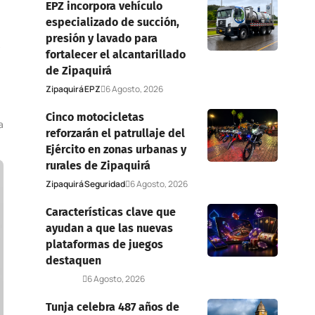
EPZ incorpora vehículo
especializado de succión,
a
presión y lavado para
fortalecer el alcantarillado
de Zipaquirá
Zipaquirá
EPZ
6 Agosto, 2026
Cinco motocicletas
a
reforzarán el patrullaje del
Ejército en zonas urbanas y
rurales de Zipaquirá
Zipaquirá
Seguridad
6 Agosto, 2026
Características clave que
ayudan a que las nuevas
plataformas de juegos
destaquen
Deportes
6 Agosto, 2026
Tunja celebra 487 años de