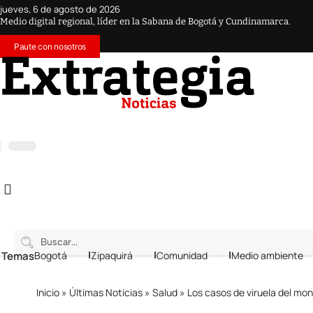
jueves, 6 de agosto de 2026
Medio digital regional, líder en la Sabana de Bogotá y Cundinamarca.
Paute con nosotros
 Temas
Bogotá
Zipaquirá
Comunidad
Medio ambiente
Inicio
»
Últimas Noticias
»
Salud
»
Los casos de viruela del mo