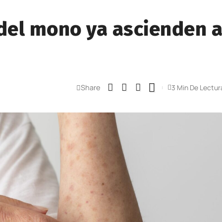
 del mono ya ascienden 
Share
3 Min De Lectur