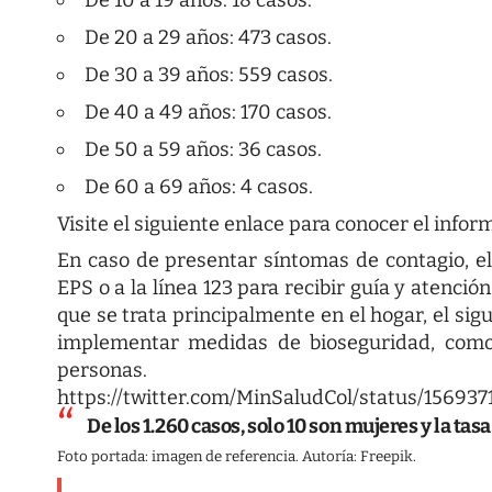
De 10 a 19 años: 18 casos.
De 20 a 29 años: 473 casos.
De 30 a 39 años: 559 casos.
De 40 a 49 años: 170 casos.
De 50 a 59 años: 36 casos.
De 60 a 69 años: 4 casos.
Visite el siguiente enlace para conocer el info
En caso de presentar síntomas de contagio, e
EPS o a la línea 123 para recibir guía y atenci
que se trata principalmente en el hogar, el sig
implementar medidas de bioseguridad, como 
personas.
https://twitter.com/MinSaludCol/status/15693
De los 1.260 casos, solo 10 son mujeres y la tas
Foto portada: imagen de referencia. Autoría: Freepik.