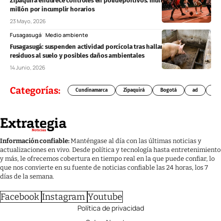
Zipaquirá endurece controles en polideportivos: multas superarían $1
millón por incumplir horarios
23 Mayo, 2026
Fusagasugá
Medio ambiente
Fusagasugá: suspenden actividad porcícola tras hallar descargas de
residuos al suelo y posibles daños ambientales
14 Junio, 2026
Categorías:
Cundinamarca
Zipaquirá
Bogotá
ad
Chí
Información confiable:
Manténgase al día con las últimas noticias y
actualizaciones en vivo. Desde política y tecnología hasta entretenimiento
y más, le ofrecemos cobertura en tiempo real en la que puede confiar, lo
que nos convierte en su fuente de noticias confiable las 24 horas, los 7
días de la semana.
Facebook
Instagram
Youtube
Política de privacidad