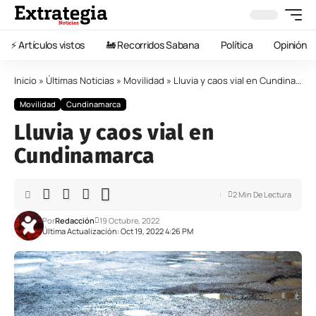
⚡️ Artículos vistos
🚂 Recorridos Sabana
Política
Opinión
Inicio
»
Últimas Noticias
»
Movilidad
»
Lluvia y caos vial en Cundinamarca
Movilidad
Cundinamarca
Lluvia y caos vial en
Cundinamarca
2 Min De Lectura
Por
Redacción
19 Octubre, 2022
Última Actualización: Oct 19, 2022 4:26 PM