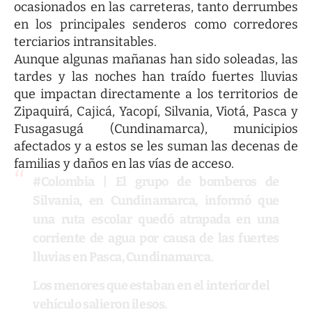
ocasionados en las carreteras, tanto derrumbes
en los principales senderos como corredores
terciarios intransitables.
Aunque algunas mañanas han sido soleadas, las
tardes y las noches han traído fuertes lluvias
que impactan directamente a los territorios de
Zipaquirá, Cajicá, Yacopí, Silvania, Viotá, Pasca y
Fusagasugá (Cundinamarca), municipios
afectados y a estos se les suman las decenas de
familias y daños en las vías de acceso.
#Colombia
| El grupo de bomberos de
Silvania, en Cundinamarca, informó que
una ruta escolar quedó atrapada en una
corriente de agua por causa de las fuertes
lluvias en Pasca, Cundinamarca.
Los menores que estaban en el interior del
vehículo salieron ilesos.