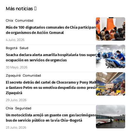
Más noticias
Chía
Comunidad
Más de 100 dignatarios comunales de Chía participaron en la posesión
de organismos de Acción Comunal
4 Julio, 2026
Bogotá
Salud
Soacha declara alerta amarilla hospitalaria tras superar el 200 % de
ocupación en servicios de urgencias
30 Mayo, 2026
Zipaquirá
Comunidad
El secreto detrás del cartel de Chocoramo y Pony Malta que acompañó
a Gustavo Petro en su emotiva despedida como presidente en
Zipaquirá
29 Julio, 2026
Chía
Seguridad
Un motociclista arrojó un guante con gas lacrimógeno al interior de un
bus de servicio público en la vía Chía–Bogotá
23 Julio, 2026