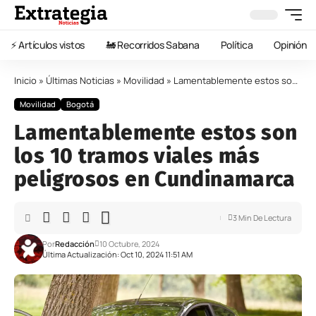
⚡️ Artículos vistos
🚂 Recorridos Sabana
Política
Opinión
Inicio
»
Últimas Noticias
»
Movilidad
»
Lamentablemente estos son los 10 tramos viales más peligrosos en Cundinamarca
Movilidad
Bogotá
Lamentablemente estos son
los 10 tramos viales más
peligrosos en Cundinamarca
3 Min De Lectura
Por
Redacción
10 Octubre, 2024
Última Actualización: Oct 10, 2024 11:51 AM