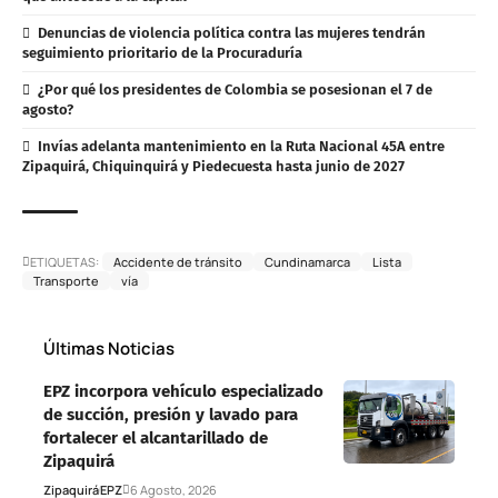
Denuncias de violencia política contra las mujeres tendrán
seguimiento prioritario de la Procuraduría
¿Por qué los presidentes de Colombia se posesionan el 7 de
agosto?
Invías adelanta mantenimiento en la Ruta Nacional 45A entre
Zipaquirá, Chiquinquirá y Piedecuesta hasta junio de 2027
ETIQUETAS:
Accidente de tránsito
Cundinamarca
Lista
Transporte
vía
Últimas Noticias
EPZ incorpora vehículo especializado
de succión, presión y lavado para
fortalecer el alcantarillado de
Zipaquirá
Zipaquirá
EPZ
6 Agosto, 2026