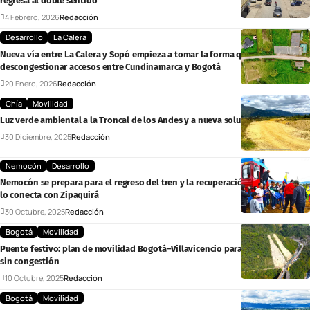
regresa al doble sentido
4 Febrero, 2026
Redacción
Desarrollo
La Calera
Nueva vía entre La Calera y Sopó empieza a tomar la forma que promete
descongestionar accesos entre Cundinamarca y Bogotá
20 Enero, 2026
Redacción
Chía
Movilidad
Luz verde ambiental a la Troncal de los Andes y a nueva solución vial en Chía
30 Diciembre, 2025
Redacción
Nemocón
Desarrollo
Nemocón se prepara para el regreso del tren y la recuperación de la vía que
lo conecta con Zipaquirá
30 Octubre, 2025
Redacción
Bogotá
Movilidad
Puente festivo: plan de movilidad Bogotá–Villavicencio para viajar seguro y
sin congestión
10 Octubre, 2025
Redacción
Bogotá
Movilidad