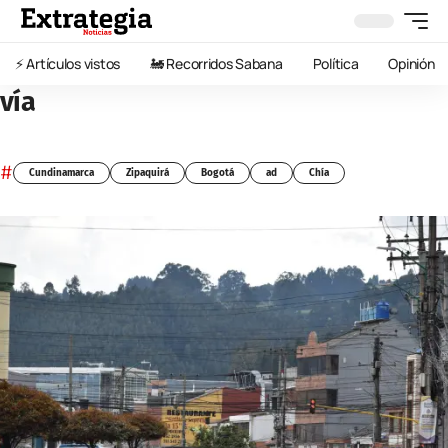
⚡️ Artículos vistos
🚂 Recorridos Sabana
Política
Opinión
vía
#
Cundinamarca
Zipaquirá
Bogotá
ad
Chía