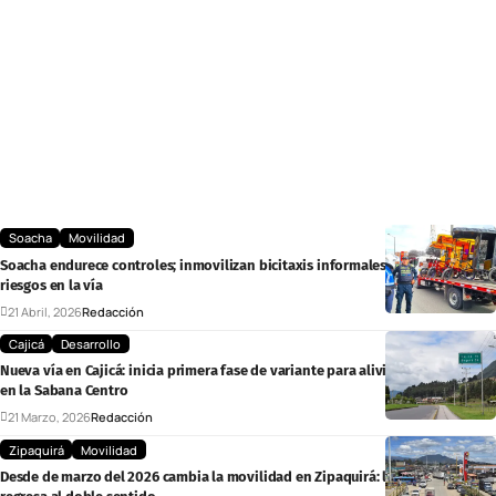
Soacha
Movilidad
Soacha endurece controles; inmovilizan bicitaxis informales y alertan por
riesgos en la vía
21 Abril, 2026
Redacción
Cajicá
Desarrollo
Nueva vía en Cajicá: inicia primera fase de variante para aliviar la congestión
en la Sabana Centro
21 Marzo, 2026
Redacción
Zipaquirá
Movilidad
Desde de marzo del 2026 cambia la movilidad en Zipaquirá: la Carrera 36