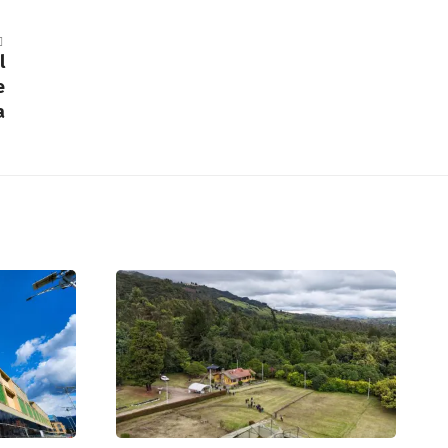
l
e
a