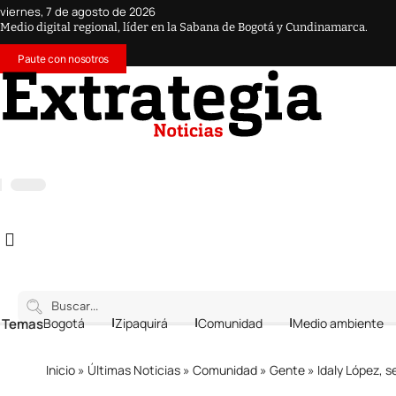
viernes, 7 de agosto de 2026
Medio digital regional, líder en la Sabana de Bogotá y Cundinamarca.
Paute con nosotros
 Temas
Bogotá
Zipaquirá
Comunidad
Medio ambiente
Inicio
»
Últimas Noticias
»
Comunidad
»
Gente
»
Idaly López, sec