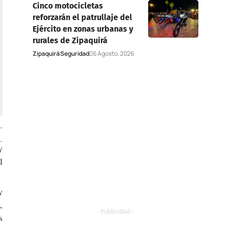
Cinco motocicletas
reforzarán el patrullaje del
Ejército en zonas urbanas y
rurales de Zipaquirá
Zipaquirá
Seguridad
6 Agosto, 2026
y
l
y
,
- Publicidad -
s