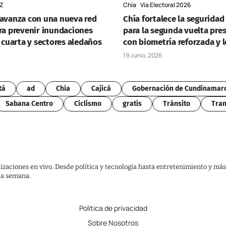
Z
Chía
Vía Electoral 2026
 avanza con una nueva red
Chía fortalece la seguridad
ara prevenir inundaciones
para la segunda vuelta pres
e cuarta y sectores aledaños
con biometría reforzada y l
19 Junio, 2026
tá
ad
Chía
Cajicá
Gobernación de Cundinamar
Sabana Centro
Ciclismo
gratis
Tránsito
Tran
lizaciones en vivo. Desde política y tecnología hasta entretenimiento y más
 la semana.
Política de privacidad
Sobre Nosotros