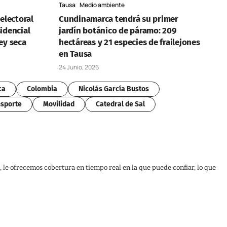
Tausa
Medio ambiente
 electoral
Cundinamarca tendrá su primer
idencial
jardín botánico de páramo: 209
ey seca
hectáreas y 21 especies de frailejones
en Tausa
24 Junio, 2026
ca
Colombia
Nicolás García Bustos
sporte
Movilidad
Catedral de Sal
, le ofrecemos cobertura en tiempo real en la que puede confiar, lo que