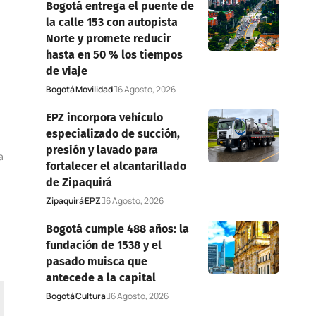
Bogotá entrega el puente de
la calle 153 con autopista
Norte y promete reducir
hasta en 50 % los tiempos
de viaje
Bogotá
Movilidad
6 Agosto, 2026
EPZ incorpora vehículo
especializado de succión,
presión y lavado para
a
fortalecer el alcantarillado
de Zipaquirá
Zipaquirá
EPZ
6 Agosto, 2026
Bogotá cumple 488 años: la
fundación de 1538 y el
pasado muisca que
antecede a la capital
Bogotá
Cultura
6 Agosto, 2026