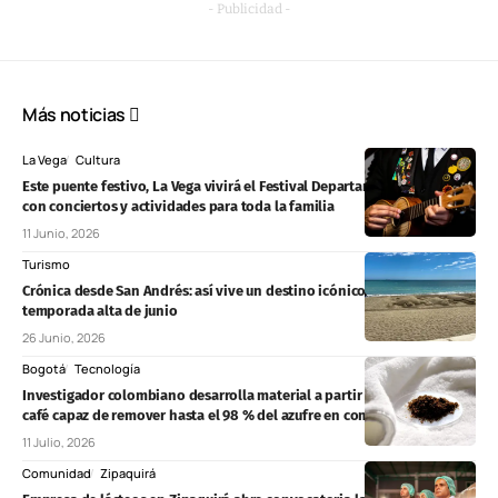
- Publicidad -
Más noticias
La Vega
Cultura
Este puente festivo, La Vega vivirá el Festival Departamental de Tunas
con conciertos y actividades para toda la familia
11 Junio, 2026
Turismo
Crónica desde San Andrés: así vive un destino icónico colombiano la
temporada alta de junio
26 Junio, 2026
Bogotá
Tecnología
Investigador colombiano desarrolla material a partir de residuos de
café capaz de remover hasta el 98 % del azufre en combustibles
11 Julio, 2026
Comunidad
Zipaquirá