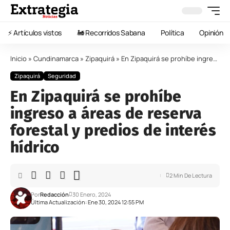
⚡️ Artículos vistos
🚂 Recorridos Sabana
Política
Opinión
Inicio
»
Cundinamarca
»
Zipaquirá
»
En Zipaquirá se prohíbe ingreso a áreas de reserva forestal y predios de interés hídrico
Zipaquirá
Seguridad
En Zipaquirá se prohíbe
ingreso a áreas de reserva
forestal y predios de interés
hídrico
2 Min De Lectura
Por
Redacción
30 Enero, 2024
Última Actualización: Ene 30, 2024 12:55 PM