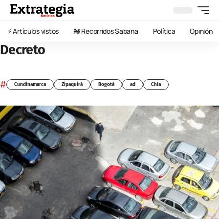
⚡️ Artículos vistos
🚂 Recorridos Sabana
Política
Opinión
Decreto
#
Cundinamarca
Zipaquirá
Bogotá
ad
Chía