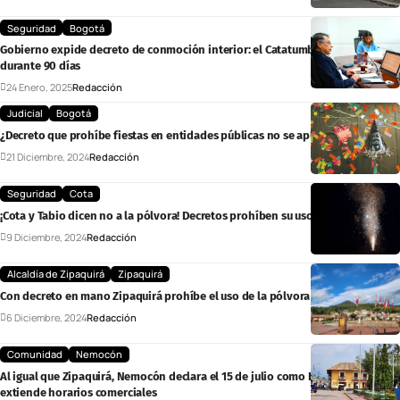
Seguridad
Bogotá
Gobierno expide decreto de conmoción interior: el Catatumbo será prioridad
durante 90 días
24 Enero, 2025
Redacción
Judicial
Bogotá
¿Decreto que prohíbe fiestas en entidades públicas no se aplica?
21 Diciembre, 2024
Redacción
Seguridad
Cota
¡Cota y Tabio dicen no a la pólvora! Decretos prohíben su uso y venta
9 Diciembre, 2024
Redacción
Alcaldía de Zipaquirá
Zipaquirá
Con decreto en mano Zipaquirá prohíbe el uso de la pólvora
6 Diciembre, 2024
Redacción
Comunidad
Nemocón
Al igual que Zipaquirá, Nemocón declara el 15 de julio como Día Cívico y
extiende horarios comerciales