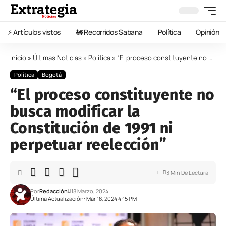
⚡️ Artículos vistos
🚂 Recorridos Sabana
Política
Opinión
Inicio
»
Últimas Noticias
»
Política
»
“El proceso constituyente no busca modificar la Constitución de 1991 ni perpetuar reelección”
Política
Bogotá
“El proceso constituyente no
busca modificar la
Constitución de 1991 ni
perpetuar reelección”
3 Min De Lectura
Por
Redacción
18 Marzo, 2024
Última Actualización: Mar 18, 2024 4:15 PM