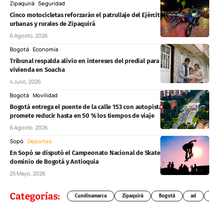
Zipaquirá
Seguridad
Cinco motocicletas reforzarán el patrullaje del Ejército en zonas
urbanas y rurales de Zipaquirá
6 Agosto, 2026
Bogotá
Economía
Tribunal respalda alivio en intereses del predial para propietarios de
vivienda en Soacha
4 Julio, 2026
Bogotá
Movilidad
Bogotá entrega el puente de la calle 153 con autopista Norte y
promete reducir hasta en 50 % los tiempos de viaje
6 Agosto, 2026
Sopó
Deportes
En Sopó se disputó el Campeonato Nacional de Skateboarding con
dominio de Bogotá y Antioquia
25 Mayo, 2026
Categorías:
Cundinamarca
Zipaquirá
Bogotá
ad
Chí