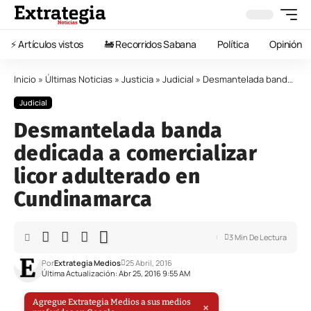
⚡️ Artículos vistos
🚂 Recorridos Sabana
Política
Opinión
Inicio
»
Últimas Noticias
»
Justicia
»
Judicial
»
Desmantelada banda dedicada a comercializar licor adulterado en Cundinamarca
Judicial
Desmantelada banda
dedicada a comercializar
licor adulterado en
Cundinamarca
3 Min De Lectura
Por
Extrategia Medios
25 Abril, 2016
Última Actualización: Abr 25, 2016 9:55 AM
Agregue Extrategia Medios a sus medios
×