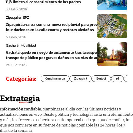
fijó límites al consentimiento de los padres
30 Julio, 2026
Zipaquirá
EPZ
Zipaquirá avanza con una nueva red pluvial para prevenir
inundaciones en la calle cuarta y sectores aledaños
5 Junio, 2026
Gachalá
Movilidad
Gachalá queda en riesgo de aislamiento tras la suspensión del
transporte público por graves daños en sus vías de acceso
24 Julio, 2026
Categorías:
Cundinamarca
Zipaquirá
Bogotá
ad
Chí
Información confiable:
Manténgase al día con las últimas noticias y
actualizaciones en vivo. Desde política y tecnología hasta entretenimiento
y más, le ofrecemos cobertura en tiempo real en la que puede confiar, lo
que nos convierte en su fuente de noticias confiable las 24 horas, los 7
días de la semana.