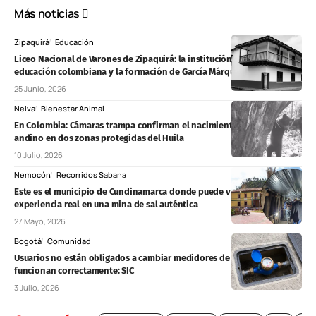
Más noticias
Zipaquirá
Educación
Liceo Nacional de Varones de Zipaquirá: la institución que marcó la
educación colombiana y la formación de García Márquez
25 Junio, 2026
Neiva
Bienestar Animal
En Colombia: Cámaras trampa confirman el nacimiento de crías de oso
andino en dos zonas protegidas del Huila
10 Julio, 2026
Nemocón
Recorridos Sabana
Este es el municipio de Cundinamarca donde puede vivir una
experiencia real en una mina de sal auténtica
27 Mayo, 2026
Bogotá
Comunidad
Usuarios no están obligados a cambiar medidores de agua, luz o gas si
funcionan correctamente: SIC
3 Julio, 2026