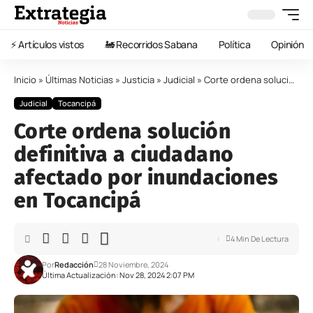
⚡️ Artículos vistos
🚂 Recorridos Sabana
Política
Opinión
Inicio
»
Últimas Noticias
»
Justicia
»
Judicial
»
Corte ordena solución definitiva a ciudadano afectado por inundaciones en Tocancipá
Judicial
Tocancipá
Corte ordena solución
definitiva a ciudadano
afectado por inundaciones
en Tocancipá
4 Min De Lectura
Por
Redacción
28 Noviembre, 2024
Última Actualización: Nov 28, 2024 2:07 PM