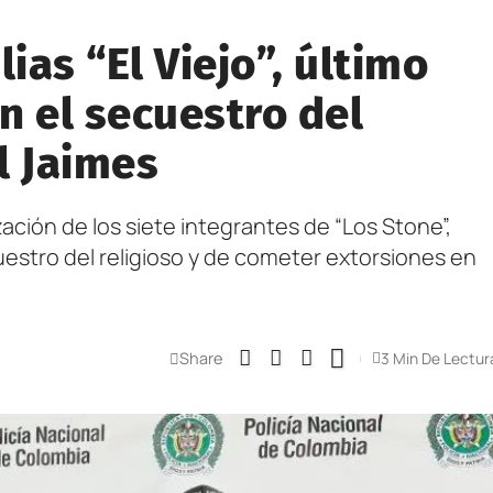
ias “El Viejo”, último
n el secuestro del
l Jaimes
zación de los siete integrantes de “Los Stone”,
uestro del religioso y de cometer extorsiones en
Share
3 Min De Lectur