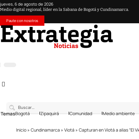
jueves, 6 de agosto de 2026
Medio digital regional, líder en la Sabana de Bogotá y Cundinamarca.
Paute con nosotros
 Temas
Bogotá
Zipaquirá
Comunidad
Medio ambiente
Inicio
»
Cundinamarca
»
Viotá
»
Capturan en Viotá a alias “El Viej