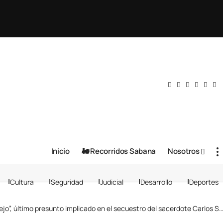
Inicio
🚂 Recorridos Sabana
Nosotros
Cultura
Seguridad
Judicial
Desarrollo
Deportes
o”, último presunto implicado en el secuestro del sacerdote Carlos Saúl Jaimes