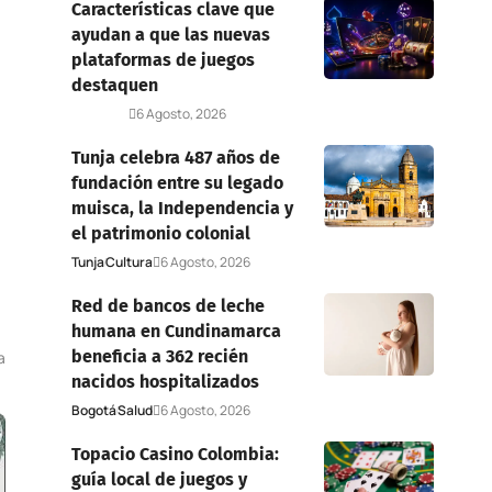
Características clave que
ayudan a que las nuevas
plataformas de juegos
destaquen
Deportes
6 Agosto, 2026
Tunja celebra 487 años de
fundación entre su legado
muisca, la Independencia y
el patrimonio colonial
Tunja
Cultura
6 Agosto, 2026
Red de bancos de leche
humana en Cundinamarca
beneficia a 362 recién
a
nacidos hospitalizados
Bogotá
Salud
6 Agosto, 2026
Topacio Casino Colombia:
guía local de juegos y