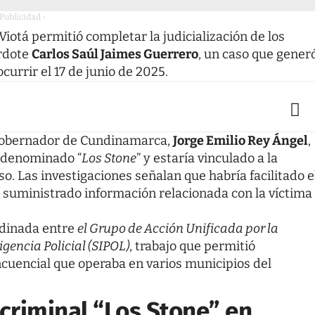
 Publicidad -
 Viotá permitió completar la judicialización de los
erdote
Carlos Saúl Jaimes Guerrero
, un caso que gener
rrir el 17 de junio de 2025.
 gobernador de Cundinamarca,
Jorge Emilio Rey Ángel
,
l denominado “
Los Stone
” y estaría vinculado a la
so. Las investigaciones señalan que habría facilitado e
a suministrado información relacionada con la víctima
rdinada entre
el Grupo de Acción Unificada por la
igencia Policial (SIPOL)
,
trabajo que permitió
ncuencial que operaba en varios municipios del
 criminal “Los Stone” en