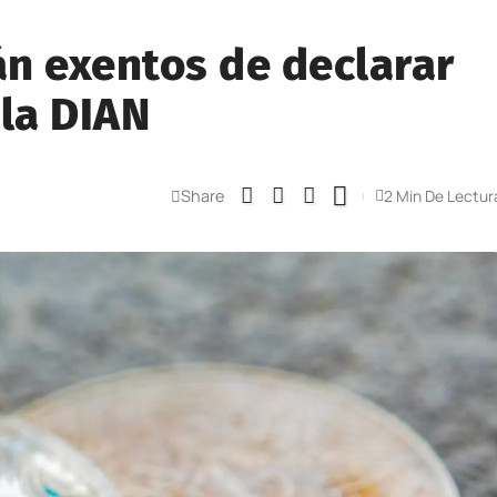
n exentos de declarar
 la DIAN
Share
2 Min De Lectur