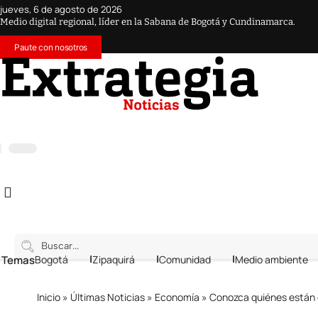
jueves, 6 de agosto de 2026
Medio digital regional, líder en la Sabana de Bogotá y Cundinamarca.
Paute con nosotros
 Temas
Bogotá
Zipaquirá
Comunidad
Medio ambiente
Inicio
»
Últimas Noticias
»
Economía
»
Conozca quiénes están 