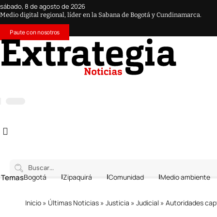
sábado, 8 de agosto de 2026
Medio digital regional, líder en la Sabana de Bogotá y Cundinamarca.
Paute con nosotros
 Temas
Bogotá
Zipaquirá
Comunidad
Medio ambiente
Inicio
»
Últimas Noticias
»
Justicia
»
Judicial
»
Autoridades capt