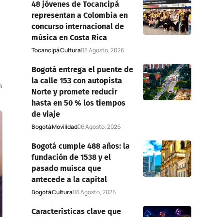
48 jóvenes de Tocancipá
representan a Colombia en
concurso internacional de
música en Costa Rica
Tocancipá
Cultura
8 Agosto, 2026
Bogotá entrega el puente de
la calle 153 con autopista
a
Norte y promete reducir
hasta en 50 % los tiempos
de viaje
Bogotá
Movilidad
6 Agosto, 2026
Bogotá cumple 488 años: la
fundación de 1538 y el
pasado muisca que
antecede a la capital
Bogotá
Cultura
6 Agosto, 2026
Características clave que