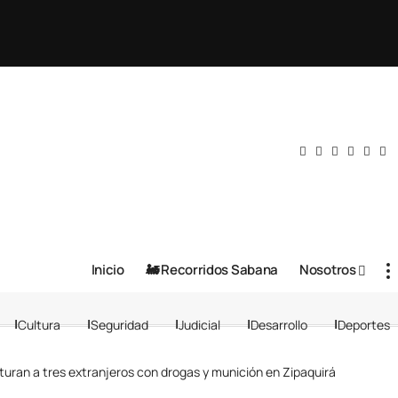
Inicio
🚂 Recorridos Sabana
Nosotros
Cultura
Seguridad
Judicial
Desarrollo
Deportes
uran a tres extranjeros con drogas y munición en Zipaquirá