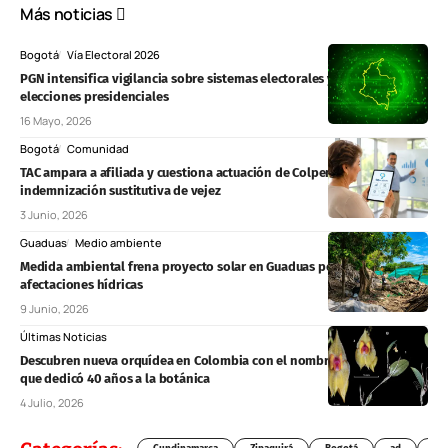
Más noticias
Bogotá
Vía Electoral 2026
PGN intensifica vigilancia sobre sistemas electorales y simulacros para
elecciones presidenciales
16 Mayo, 2026
Bogotá
Comunidad
TAC ampara a afiliada y cuestiona actuación de Colpensiones por
indemnización sustitutiva de vejez
3 Junio, 2026
Guaduas
Medio ambiente
Medida ambiental frena proyecto solar en Guaduas por presuntas
afectaciones hídricas
9 Junio, 2026
Últimas Noticias
Descubren nueva orquídea en Colombia con el nombre de un profesor
que dedicó 40 años a la botánica
4 Julio, 2026