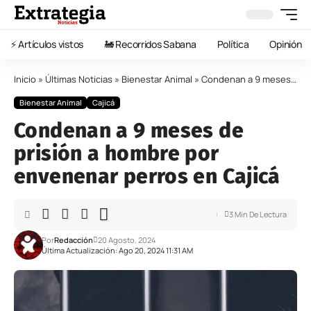
⚡️ Artículos vistos
🚂 Recorridos Sabana
Política
Opinión
Inicio
»
Últimas Noticias
»
Bienestar Animal
»
Condenan a 9 meses de prisión a hombre por envenenar perros en Cajicá
Bienestar Animal
Cajicá
Condenan a 9 meses de
prisión a hombre por
envenenar perros en Cajicá
3 Min De Lectura
Por
Redacción
20 Agosto, 2024
Última Actualización: Ago 20, 2024 11:31 AM