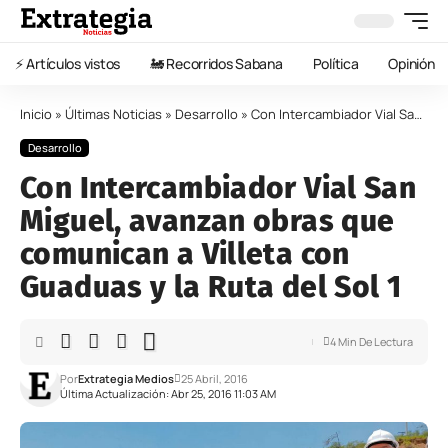
⚡️ Artículos vistos
🚂 Recorridos Sabana
Política
Opinión
Inicio
»
Últimas Noticias
»
Desarrollo
»
Con Intercambiador Vial San Miguel, avanzan obras que comunican a Villeta con Guaduas y la Ruta del Sol 1
Desarrollo
Con Intercambiador Vial San
Miguel, avanzan obras que
comunican a Villeta con
Guaduas y la Ruta del Sol 1
4 Min De Lectura
Por
Extrategia Medios
25 Abril, 2016
Última Actualización: Abr 25, 2016 11:03 AM