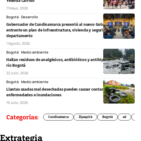
Yeseida Carrillo
11 Mayo, 2026
Bogotá
Desarrollo
Gobernador de Cundinamarca presentó al nuevo Gobierno Nacional
entrante un plan de infraestructura, vivienda y seguridad para el
departamento
1 Agosto, 2026
Bogotá
Medio ambiente
Hallan residuos de analgésicos, antibióticos y antihipertensivos en el
río Bogotá
22 Julio, 2026
Bogotá
Medio ambiente
Llantas usadas mal desechadas pueden causar contaminación,
enfermedades e inundaciones
19 Julio, 2026
Categorías:
Cundinamarca
Zipaquirá
Bogotá
ad
Chí