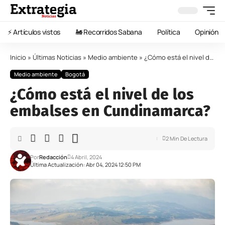
⚡️ Artículos vistos
🚂 Recorridos Sabana
Política
Opinión
Inicio
»
Últimas Noticias
»
Medio ambiente
»
¿Cómo está el nivel de los embalses en Cundinamarca?
Medio ambiente
Bogotá
¿Cómo está el nivel de los
embalses en Cundinamarca?
2 Min De Lectura
Por
Redacción
4 Abril, 2024
Última Actualización: Abr 04, 2024 12:50 PM