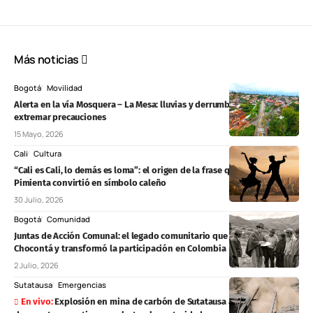
Más noticias
Bogotá
Movilidad
Alerta en la vía Mosquera – La Mesa: lluvias y derrumbes obligan a
extremar precauciones
15 Mayo, 2026
Cali
Cultura
“Cali es Cali, lo demás es loma”: el origen de la frase que Piper
Pimienta convirtió en símbolo caleño
30 Julio, 2026
Bogotá
Comunidad
Juntas de Acción Comunal: el legado comunitario que nació en
Chocontá y transformó la participación en Colombia
2 Julio, 2026
Sutatausa
Emergencias
Explosión en mina de carbón de Sutatausa activa operativo