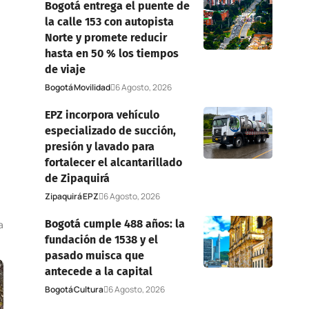
Bogotá entrega el puente de
la calle 153 con autopista
Norte y promete reducir
hasta en 50 % los tiempos
de viaje
Bogotá
Movilidad
6 Agosto, 2026
EPZ incorpora vehículo
especializado de succión,
presión y lavado para
fortalecer el alcantarillado
de Zipaquirá
Zipaquirá
EPZ
6 Agosto, 2026
Bogotá cumple 488 años: la
a
fundación de 1538 y el
pasado muisca que
antecede a la capital
Bogotá
Cultura
6 Agosto, 2026