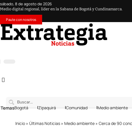
sábado, 8 de agosto de 2026
Medio digital regional, líder en la Sabana de Bogotá y Cundinamarca.
Paute con nosotros
 Temas
Bogotá
Zipaquirá
Comunidad
Medio ambiente
Inicio
»
Últimas Noticias
»
Medio ambiente
»
Cerca de 90 concesion