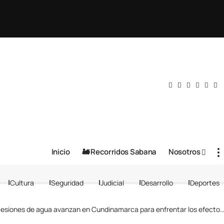
Inicio
🚂 Recorridos Sabana
Nosotros
Cultura
Seguridad
Judicial
Desarrollo
Deportes
es de agua avanzan en Cundinamarca para enfrentar los efectos del Fenómeno de El Niño