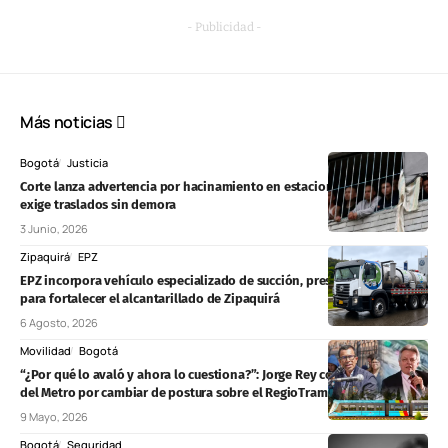
- Publicidad -
Más noticias
Bogotá
Justicia
Corte lanza advertencia por hacinamiento en estaciones de Policía y
exige traslados sin demora
3 Junio, 2026
Zipaquirá
EPZ
EPZ incorpora vehículo especializado de succión, presión y lavado
para fortalecer el alcantarillado de Zipaquirá
6 Agosto, 2026
Movilidad
Bogotá
“¿Por qué lo avaló y ahora lo cuestiona?”: Jorge Rey contra el gerente
del Metro por cambiar de postura sobre el RegioTram
9 Mayo, 2026
Bogotá
Seguridad