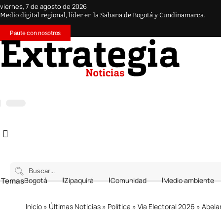
viernes, 7 de agosto de 2026
Medio digital regional, líder en la Sabana de Bogotá y Cundinamarca.
Paute con nosotros
 Temas
Bogotá
Zipaquirá
Comunidad
Medio ambiente
Inicio
»
Últimas Noticias
»
Política
»
Vía Electoral 2026
»
Abelard