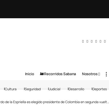
Inicio
🚂 Recorridos Sabana
Nosotros
Cultura
Seguridad
Judicial
Desarrollo
Deportes
o de la Espriella es elegido presidente de Colombia en segunda vuelta; según preconteo