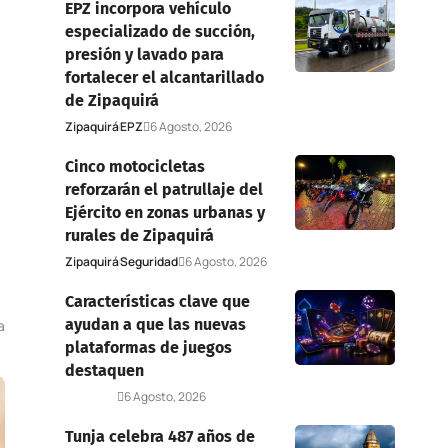
EPZ incorpora vehículo
especializado de succión,
presión y lavado para
fortalecer el alcantarillado
de Zipaquirá
Zipaquirá
EPZ
6 Agosto, 2026
Cinco motocicletas
reforzarán el patrullaje del
Ejército en zonas urbanas y
rurales de Zipaquirá
Zipaquirá
Seguridad
6 Agosto, 2026
Características clave que
ayudan a que las nuevas
a
plataformas de juegos
destaquen
Deportes
6 Agosto, 2026
Tunja celebra 487 años de