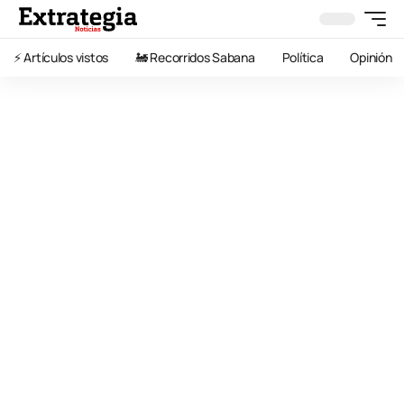
⚡️ Artículos vistos
🚂 Recorridos Sabana
Política
Opinión