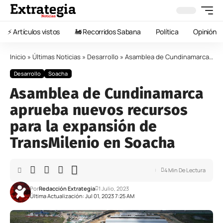
⚡️ Artículos vistos
🚂 Recorridos Sabana
Política
Opinión
Inicio
»
Últimas Noticias
»
Desarrollo
»
Asamblea de Cundinamarca aprueba nuevos recursos para la expansión de TransMilenio en Soacha
Desarrollo
Soacha
Asamblea de Cundinamarca
aprueba nuevos recursos
para la expansión de
TransMilenio en Soacha
4 Min De Lectura
Por
Redacción Extrategia
1 Julio, 2023
Última Actualización: Jul 01, 2023 7:25 AM