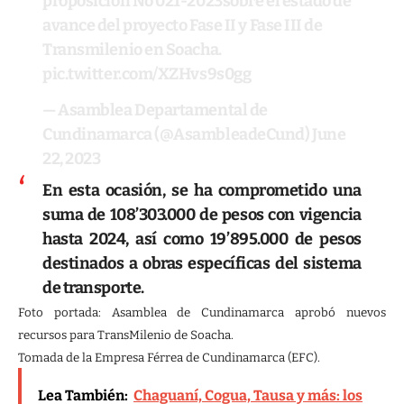
proposición No 021-2023sobre el estado de
avance del proyecto Fase II y Fase III de
Transmilenio en Soacha.
pic.twitter.com/XZHvs9s0gg
— Asamblea Departamental de
Cundinamarca (@AsambleadeCund)
June
22, 2023
En esta ocasión, se ha comprometido una
suma de 108’303.000 de pesos con vigencia
hasta 2024, así como 19’895.000 de pesos
destinados a obras específicas del sistema
de transporte.
Foto portada: Asamblea de Cundinamarca aprobó nuevos
recursos para TransMilenio de Soacha.
Tomada de la Empresa Férrea de Cundinamarca (EFC).
Lea También:
Chaguaní, Cogua, Tausa y más: los