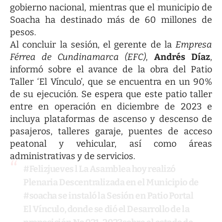
gobierno nacional, mientras que el municipio de
Soacha ha destinado más de 60 millones de
pesos.
Al concluir la sesión, el gerente de la
Empresa
Férrea de Cundinamarca (EFC)
,
Andrés Díaz
,
informó sobre el avance de la obra del Patio
Taller ‘El Vínculo’, que se encuentra en un 90%
de su ejecución. Se espera que este patio taller
entre en operación en diciembre de 2023 e
incluya plataformas de ascenso y descenso de
pasajeros, talleres garaje, puentes de acceso
peatonal y vehicular, así como áreas
administrativas y de servicios.
#Felizjueves
l La Asamblea hoy realizó
Plenaria Descentralizada en el Municipio de
#soacha
se instaló la Sesión en Patio Portal
El Vínculo, donde se dió el Desarrollo de la