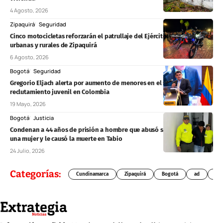
4 Agosto, 2026
Zipaquirá
Seguridad
Cinco motocicletas reforzarán el patrullaje del Ejército en zonas
urbanas y rurales de Zipaquirá
6 Agosto, 2026
Bogotá
Seguridad
Gregorio Eljach alerta por aumento de menores en el sistema penal y
reclutamiento juvenil en Colombia
19 Mayo, 2026
Bogotá
Justicia
Condenan a 44 años de prisión a hombre que abusó sexualmente de
una mujer y le causó la muerte en Tabio
24 Julio, 2026
Categorías:
Cundinamarca
Zipaquirá
Bogotá
ad
Chí