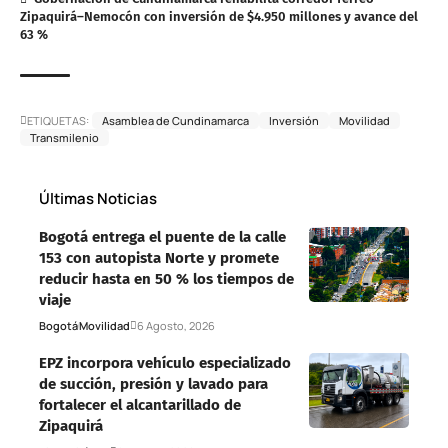
Zipaquirá–Nemocón con inversión de $4.950 millones y avance del
63 %
ETIQUETAS:
Asamblea de Cundinamarca
Inversión
Movilidad
Transmilenio
Últimas Noticias
Bogotá entrega el puente de la calle
153 con autopista Norte y promete
reducir hasta en 50 % los tiempos de
viaje
Bogotá
Movilidad
6 Agosto, 2026
EPZ incorpora vehículo especializado
de succión, presión y lavado para
fortalecer el alcantarillado de
Zipaquirá