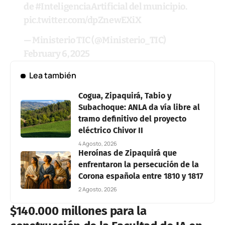
de
#InteligenciaArtificial
del municipio.
pic.twitter.com/dpZnewEXiX
— Ministerio TIC (@Ministerio_TIC)
February 6, 2025
Lea también
Cogua, Zipaquirá, Tabio y
Subachoque: ANLA da vía libre al
tramo definitivo del proyecto
eléctrico Chivor II
4 Agosto, 2026
Heroínas de Zipaquirá que
enfrentaron la persecución de la
Corona española entre 1810 y 1817
2 Agosto, 2026
$140.000 millones para la