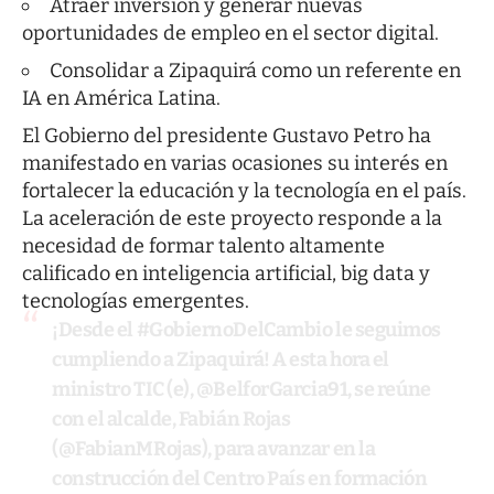
Atraer inversión y generar nuevas
oportunidades de empleo en el sector digital.
Consolidar a Zipaquirá como un referente en
IA en América Latina.
El Gobierno del presidente Gustavo Petro ha
manifestado en varias ocasiones su interés en
fortalecer la educación y la tecnología en el país.
La aceleración de este proyecto responde a la
necesidad de formar talento altamente
calificado en inteligencia artificial, big data y
tecnologías emergentes.
¡Desde el
#GobiernoDelCambio
le seguimos
cumpliendo a Zipaquirá! A esta hora el
ministro TIC (e),
@BelforGarcia91
, se reúne
con el alcalde, Fabián Rojas
(
@FabianMRojas
), para avanzar en la
construcción del Centro País en formación