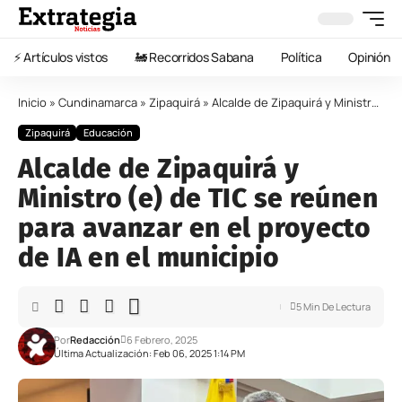
⚡️ Artículos vistos
🚂 Recorridos Sabana
Política
Opinión
Inicio
»
Cundinamarca
»
Zipaquirá
»
Alcalde de Zipaquirá y Ministro (e) de TIC se reúnen para avanzar en el proyecto de IA en el municipio
Zipaquirá
Educación
Alcalde de Zipaquirá y
Ministro (e) de TIC se reúnen
para avanzar en el proyecto
de IA en el municipio
5 Min De Lectura
Por
Redacción
6 Febrero, 2025
Última Actualización: Feb 06, 2025 1:14 PM