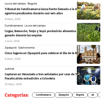
La voz del campo
Bogotá
Tribunal de Cundinamarca lanza fuerte llamado a la ANT por trámites
agrarios paralizados durante casi seis años
9 Mayo, 2026
Cundinamarca
La voz del campo
Cogua, Nemocón, Tenjo y Sopó producirán alimentos para proteger el
ganado durante las sequías
4 Julio, 2026
Zipaquirá
Gastronomía
Cinco lugares en Zipaquirá para celebrar el Día de la Madre este 2026
6 Mayo, 2026
Judicial
Capturan en Venezuela a tres señalados por caso de Yulixa Toloza y
Fiscalía alista extradición a Colombia
20 Mayo, 2026
Categorías:
Cundinamarca
Zipaquirá
Bogotá
ad
Chí