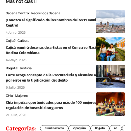
Más noticias
Sabana Centro
Recorridos Sabana
¡Conozca el significado de los nombres de los 11 municipios de Sabana
Centro!
4 Junio, 2026
Cajicá
Cultura
Cajicá reunirá decenas de artistas en el Concurso Nacional de Música
Andina Colombiana
14 Mayo, 2026
Bogotá
Justicia
Corte acoge concepto de la Procuraduría y absuelve a dos procesados
por error en la tipificación del delito
6 Julio, 2026
Chía
Mujeres
Chía impulsa oportunidades para más de 100 mujeres y promueve la
regulación de buses bicicargueros
24 Julio, 2026
Categorías:
Cundinamarca
Zipaquirá
Bogotá
ad
Chí