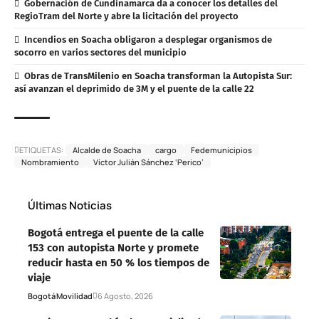
Gobernación de Cundinamarca da a conocer los detalles del
RegioTram del Norte y abre la licitación del proyecto
Incendios en Soacha obligaron a desplegar organismos de
socorro en varios sectores del municipio
Obras de TransMilenio en Soacha transforman la Autopista Sur:
así avanzan el deprimido de 3M y el puente de la calle 22
ETIQUETAS:
Alcalde de Soacha
cargo
Fedemunicipios
Nombramiento
Víctor Julián Sánchez ‘Perico’
Últimas Noticias
Bogotá entrega el puente de la calle
153 con autopista Norte y promete
reducir hasta en 50 % los tiempos de
viaje
Bogotá
Movilidad
6 Agosto, 2026