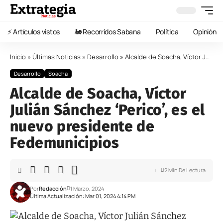
⚡️ Artículos vistos
🚂 Recorridos Sabana
Política
Opinión
Inicio
»
Últimas Noticias
»
Desarrollo
»
Alcalde de Soacha, Víctor Julián Sánchez ‘Perico’, es el nuevo presidente de Fedemunicipios
Desarrollo
Soacha
Alcalde de Soacha, Víctor
Julián Sánchez ‘Perico’, es el
nuevo presidente de
Fedemunicipios
2 Min De Lectura
Por
Redacción
1 Marzo, 2024
Última Actualización: Mar 01, 2024 4:14 PM