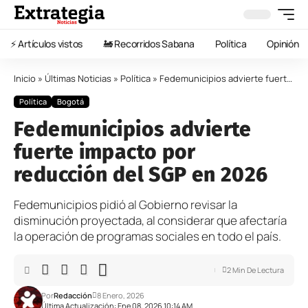
⚡️ Artículos vistos
🚂 Recorridos Sabana
Política
Opinión
Inicio
»
Últimas Noticias
»
Política
»
Fedemunicipios advierte fuerte impacto por reducción del SGP en 2026
Política
Bogotá
Fedemunicipios advierte
fuerte impacto por
reducción del SGP en 2026
Fedemunicipios pidió al Gobierno revisar la
disminución proyectada, al considerar que afectaría
la operación de programas sociales en todo el país.
2 Min De Lectura
Por
Redacción
8 Enero, 2026
Última Actualización: Ene 08, 2026 10:14 AM