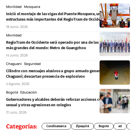
Movilidad
Mosquera
Inició el montaje de las vigas del Puente Mosquera, una de las
estructuras más importantes del RegioTram de Occidente
18 Junio, 2026
Movilidad
RegioTram de Occidente será operado por una de las redes férreas
más grandes del mundo: Metro de Guangzhou
14 Junio, 2026
Chaguaní
Seguridad
Cilindro con mensajes alusivos a grupo armado genera alerta en
Chaguaní; descartan presencia de explosivos
4 Agosto, 2026
Bogotá
Educación
Gobernadores y alcaldes deberán reforzar acciones contra la violencia
sexual y otras agresiones en colegios
31 Julio, 2026
Categorías:
Cundinamarca
Zipaquirá
Bogotá
ad
Chí