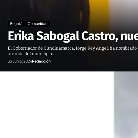
Bogotá
Comunidad
Erika Sabogal Castro, n
El Gobernador de Cundinamarca, Jorge Rey Ángel, ha nombrado a
oriunda del municipio…
5 Junio, 2024
Redacción