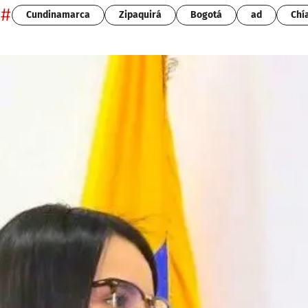
#
Cundinamarca
Zipaquirá
Bogotá
ad
Chí