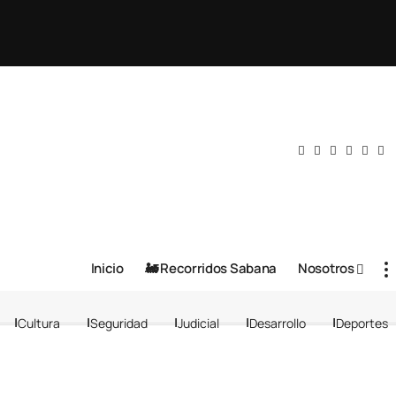
Inicio
🚂 Recorridos Sabana
Nosotros
Cultura
Seguridad
Judicial
Desarrollo
Deportes