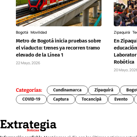
Bogotá
Movilidad
Zipaquirá
Te
Metro de Bogotá inicia pruebas sobre
En Zipaqui
el viaducto: trenes ya recorren tramo
educación
elevado de la Línea 1
Laborator
Robótica
22 Mayo, 2026
20 Mayo, 202
Categorías:
Cundinamarca
Zipaquirá
Bogo
COVID-19
Captura
Tocancipá
Evento