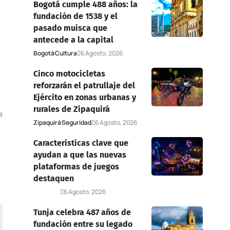
Bogotá cumple 488 años: la
fundación de 1538 y el
pasado muisca que
antecede a la capital
Bogotá
Cultura
6 Agosto, 2026
Cinco motocicletas
reforzarán el patrullaje del
Ejército en zonas urbanas y
rurales de Zipaquirá
a
Zipaquirá
Seguridad
6 Agosto, 2026
Características clave que
ayudan a que las nuevas
plataformas de juegos
destaquen
Deportes
6 Agosto, 2026
Tunja celebra 487 años de
fundación entre su legado