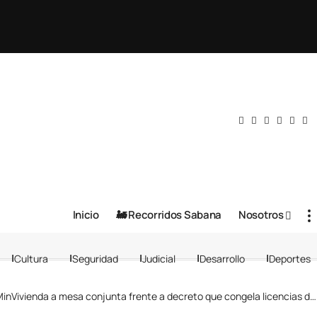
Inicio
🚂 Recorridos Sabana
Nosotros
Cultura
Seguridad
Judicial
Desarrollo
Deportes
Vivienda a mesa conjunta frente a decreto que congela licencias de construcción