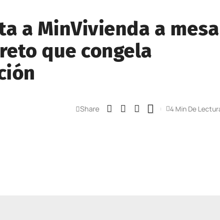
ita a MinVivienda a mesa
creto que congela
ción
Share
4 Min De Lectur