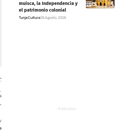
muisca, la Independencia y
el patrimonio colonial
Tunja
Cultura
6 Agosto, 2026
.
a
,
- Publicidad -
y
o