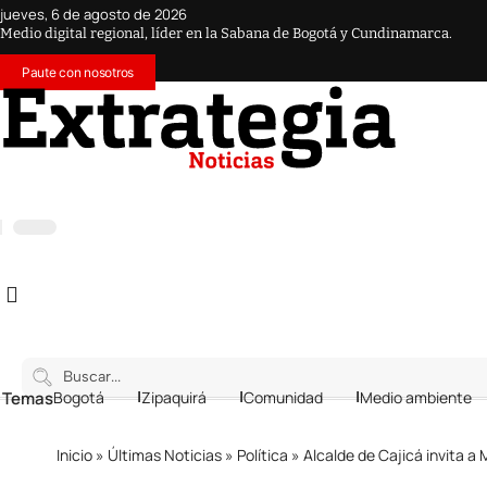
jueves, 6 de agosto de 2026
Medio digital regional, líder en la Sabana de Bogotá y Cundinamarca.
Paute con nosotros
 Temas
Bogotá
Zipaquirá
Comunidad
Medio ambiente
Inicio
»
Últimas Noticias
»
Política
»
Alcalde de Cajicá invita a Min