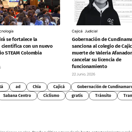
cnología
Cajicá
Judicial
rá se fortalece la
Gobernación de Cundinama
 científica con un nuevo
sanciona al colegio de Cajic
io STEAM Colombia
muerte de Valeria Afanador
cancelar su licencia de
funcionamiento
6
22 Junio, 2026
tá
ad
Chía
Cajicá
Gobernación de Cundinamar
Sabana Centro
Ciclismo
gratis
Tránsito
Tran