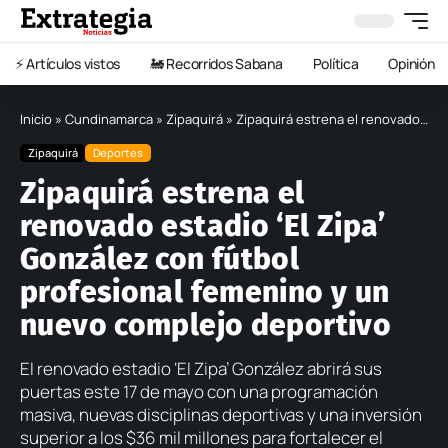
⚡️ Artículos vistos
🚂 Recorridos Sabana
Política
Opinión
Inicio
»
Cundinamarca
»
Zipaquirá
»
Zipaquirá estrena el renovado estadio ‘El Zipa’ González con fútbol profesional femenino y un nuevo complejo deportivo
Zipaquirá
Deportes
Zipaquirá estrena el
renovado estadio ‘El Zipa’
González con fútbol
profesional femenino y un
nuevo complejo deportivo
El renovado estadio ‘El Zipa’ González abrirá sus
puertas este 17 de mayo con una programación
masiva, nuevas disciplinas deportivas y una inversión
superior a los $36 mil millones para fortalecer el