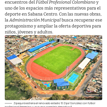
encuentros del
Fútbol Profesional Colombiano
y
uno de los espacios más representativos para el
deporte en Sabana Centro. Con las nuevas obras,
la
Administración Municipal
busca recuperar ese
protagonismo y ampliar la oferta deportiva para
niños, jóvenes y adultos.
Zipaquirá estrena el renovado estadio ‘El Zipa’ González con fútbol
profesional femenino y un nuevo complejo deportivo 6