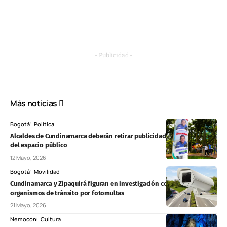
- Publicidad -
Más noticias
Bogotá
Política
Alcaldes de Cundinamarca deberán retirar publicidad política vencida
del espacio público
12 Mayo, 2026
Bogotá
Movilidad
Cundinamarca y Zipaquirá figuran en investigación contra 37
organismos de tránsito por fotomultas
21 Mayo, 2026
Nemocón
Cultura