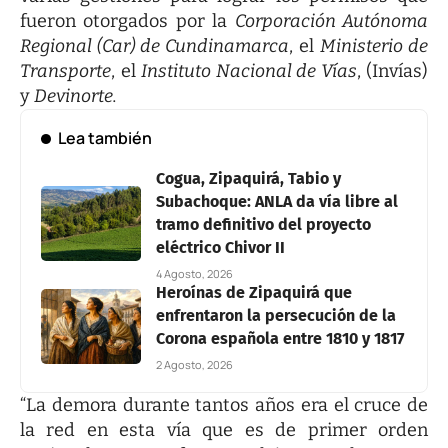
fueron otorgados por la
Corporación Autónoma
Regional (Car) de Cundinamarca
, el
Ministerio de
Transporte
, el
Instituto Nacional de Vías
, (Invías)
y
Devinorte.
Lea también
Cogua, Zipaquirá, Tabio y
Subachoque: ANLA da vía libre al
tramo definitivo del proyecto
eléctrico Chivor II
4 Agosto, 2026
Heroínas de Zipaquirá que
enfrentaron la persecución de la
Corona española entre 1810 y 1817
2 Agosto, 2026
“La demora durante tantos años era el cruce de
la red en esta vía que es de primer orden