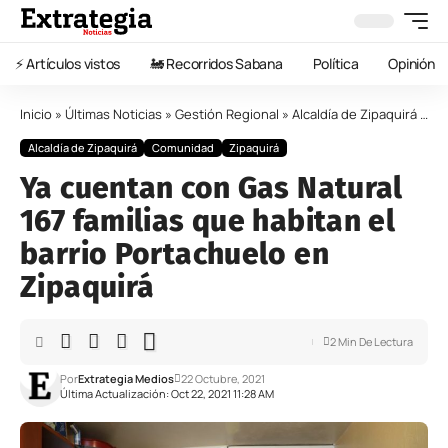
⚡️ Artículos vistos
🚂 Recorridos Sabana
Política
Opinión
Inicio
»
Últimas Noticias
»
Gestión Regional
»
Alcaldía de Zipaquirá
»
Ya
Alcaldía de Zipaquirá
Comunidad
Zipaquirá
Ya cuentan con Gas Natural
167 familias que habitan el
barrio Portachuelo en
Zipaquirá
2 Min De Lectura
Por
Extrategia Medios
22 Octubre, 2021
Última Actualización: Oct 22, 2021 11:28 AM