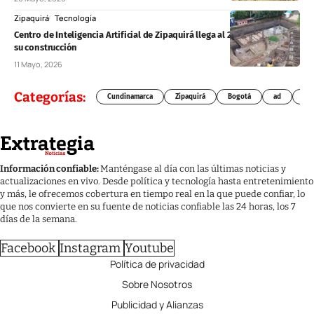
Zipaquirá
Tecnología
Centro de Inteligencia Artificial de Zipaquirá llega al 20% de avance en
su construcción
11 Mayo, 2026
Categorías:
Cundinamarca
Zipaquirá
Bogotá
ad
Chí
Información confiable:
Manténgase al día con las últimas noticias y
actualizaciones en vivo. Desde política y tecnología hasta entretenimiento
y más, le ofrecemos cobertura en tiempo real en la que puede confiar, lo
que nos convierte en su fuente de noticias confiable las 24 horas, los 7
días de la semana.
Facebook
Instagram
Youtube
Política de privacidad
Sobre Nosotros
Publicidad y Alianzas