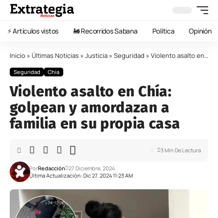
⚡️ Artículos vistos
🚂 Recorridos Sabana
Política
Opinión
Inicio
»
Últimas Noticias
»
Justicia
»
Seguridad
»
Violento asalto en Chía: golpean y amordazan a familia en su propia casa
Seguridad
Chía
Violento asalto en Chía:
golpean y amordazan a
familia en su propia casa
3 Min De Lectura
Por
Redacción
27 Diciembre, 2024
Última Actualización: Dic 27, 2024 11:23 AM