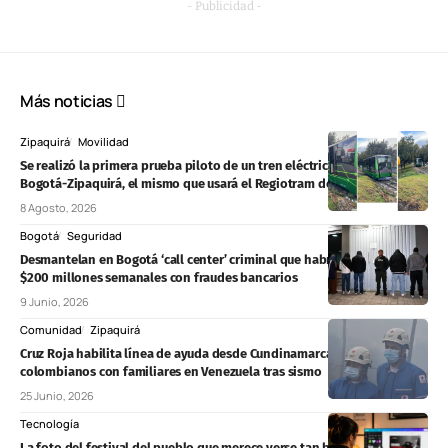
- Publicidad -
Más noticias
Zipaquirá
Movilidad
Se realizó la primera prueba piloto de un tren eléctrico en el corredor
Bogotá-Zipaquirá, el mismo que usará el Regiotram del Norte
8 Agosto, 2026
Bogotá
Seguridad
Desmantelan en Bogotá ‘call center’ criminal que habría obtenido
$200 millones semanales con fraudes bancarios
9 Junio, 2026
Comunidad
Zipaquirá
Cruz Roja habilita línea de ayuda desde Cundinamarca y Bogotá para
colombianos con familiares en Venezuela tras sismo
25 Junio, 2026
Tecnología
La foto del festival del pueblo que merece verse tan bien como se