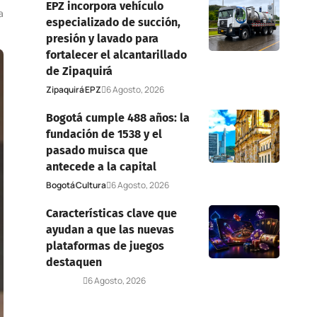
EPZ incorpora vehículo
a
especializado de succión,
presión y lavado para
fortalecer el alcantarillado
de Zipaquirá
Zipaquirá
EPZ
6 Agosto, 2026
Bogotá cumple 488 años: la
fundación de 1538 y el
pasado muisca que
antecede a la capital
Bogotá
Cultura
6 Agosto, 2026
Características clave que
ayudan a que las nuevas
plataformas de juegos
destaquen
Deportes
6 Agosto, 2026