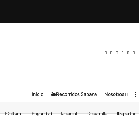
Inicio
🚂 Recorridos Sabana
Nosotros
Cultura
Seguridad
Judicial
Desarrollo
Deportes