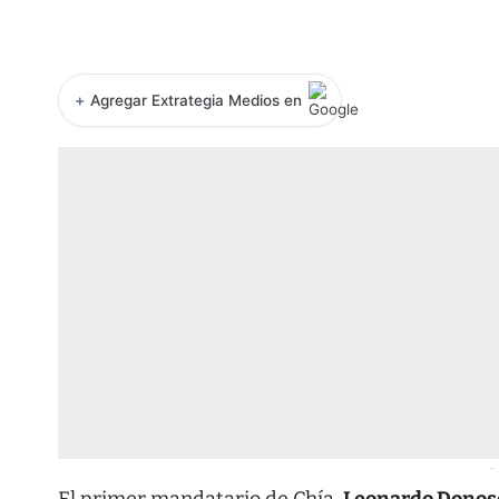
+
Agregar Extrategia Medios en
-
El primer mandatario de Chía,
Leonardo Donos