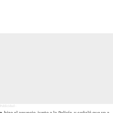
 Publicidad -
o
, hizo el anuncio, junto a la
Policía
, y señaló que va a