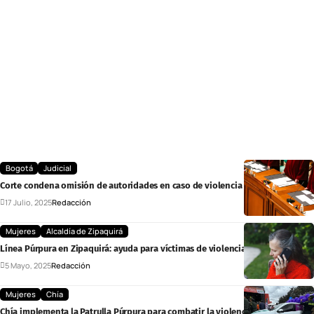
Bogotá
Judicial
Corte condena omisión de autoridades en caso de violencia intrafamiliar
17 Julio, 2025
Redacción
Mujeres
Alcaldía de Zipaquirá
Línea Púrpura en Zipaquirá: ayuda para víctimas de violencia de género
5 Mayo, 2025
Redacción
Mujeres
Chía
Chía implementa la Patrulla Púrpura para combatir la violencia de género y