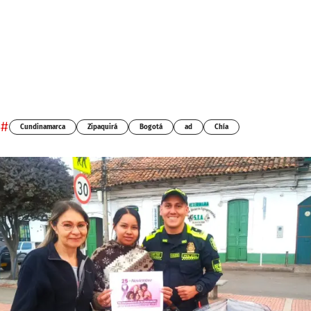
#
Cundinamarca
Zipaquirá
Bogotá
ad
Chía