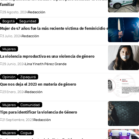
familiar
29 Agosto, 2024
Redacción
Bogotá
Seguridad
Mujer de 47 años fue la más reciente victima de feminicidio en Bogotá
3 Julio, 2024
Redacción
Mujeres
La violencia reproductiva es una violencia de género
29 Junio, 2024
Lina Yineth Pérez Grande
Opinión
Zipaquirá
Que nos deja el 2023 en materia de género
23 Enero, 2024
Redacción
Mujeres
Comunidad
Tips para identificar la violencia de Género
21 Septiembre, 2023
Redacción
Mujeres
Cogua