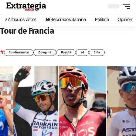
⚡️ Artículos vistos
🚂 Recorridos Sabana
Política
Opinión
Tour de Francia
#
Cundinamarca
Zipaquirá
Bogotá
ad
Chía