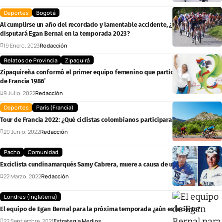
Deportes
Bogotá
Al cumplirse un año del recordado y lamentable accidente, ¿Qué carreras
disputará Egan Bernal en la temporada 2023?
19 Enero, 2023
Redacción
Relatos de Provincia
Zipaquirá
Zipaquireña conformó el primer equipo femenino que participó en el ‘Tour
de Francia 1986’
9 Julio, 2022
Redacción
Deportes
París (Francia)
Tour de Francia 2022: ¿Qué ciclistas colombianos participaran?
29 Junio, 2022
Redacción
Pacho
Comunidad
Exciclista cundinamarqués Samy Cabrera, muere a causa de un rayo
22 Marzo, 2022
Redacción
Londres (Inglaterra)
El equipo de Egan Bernal para la próxima temporada ¿aún es incierto?
22 Septiembre, 2021
Extrategia Medios