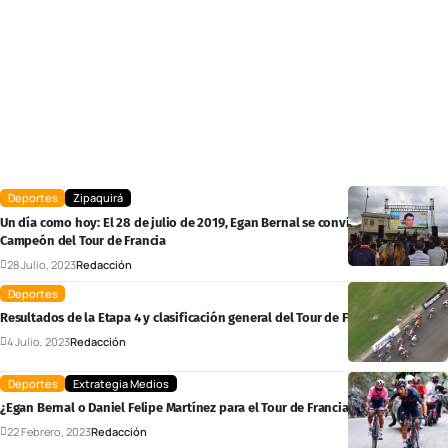
Deportes
Zipaquirá
Un día como hoy: El 28 de julio de 2019, Egan Bernal se convirtió en el
Campeón del Tour de Francia
28 Julio, 2023
Redacción
Deportes
Resultados de la Etapa 4 y clasificación general del Tour de Francia
4 Julio, 2023
Redacción
Deportes
Extrategia Medios
¿Egan Bernal o Daniel Felipe Martínez para el Tour de Francia?
22 Febrero, 2023
Redacción