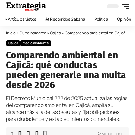
⚡️ Artículos vistos
🚂 Recorridos Sabana
Política
Opinión
Inicio
»
Cundinamarca
»
Cajicá
»
Comparendo ambiental en Cajicá: qué conductas pueden generarle una multa desde 2026
Cajicá
Medio ambiente
Comparendo ambiental en
Cajicá: qué conductas
pueden generarle una multa
desde 2026
El Decreto Municipal 222 de 2025 actualiza las reglas
del comparendo ambiental en Cajicá, amplía su
alcance más allá de las basuras y fija obligaciones
para ciudadanos y establecimientos comerciales.
3 Min De Lectura