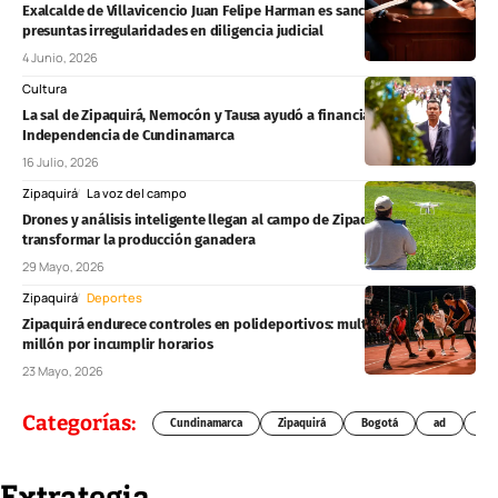
Exalcalde de Villavicencio Juan Felipe Harman es sancionado por
presuntas irregularidades en diligencia judicial
4 Junio, 2026
Cultura
La sal de Zipaquirá, Nemocón y Tausa ayudó a financiar la
Independencia de Cundinamarca
16 Julio, 2026
Zipaquirá
La voz del campo
Drones y análisis inteligente llegan al campo de Zipaquirá para
transformar la producción ganadera
29 Mayo, 2026
Zipaquirá
Deportes
Zipaquirá endurece controles en polideportivos: multas superarían $1
millón por incumplir horarios
23 Mayo, 2026
Categorías:
Cundinamarca
Zipaquirá
Bogotá
ad
Chí