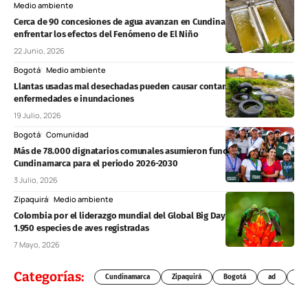
Medio ambiente
Cerca de 90 concesiones de agua avanzan en Cundinamarca para
enfrentar los efectos del Fenómeno de El Niño
22 Junio, 2026
Bogotá
Medio ambiente
Llantas usadas mal desechadas pueden causar contaminación,
enfermedades e inundaciones
19 Julio, 2026
Bogotá
Comunidad
Más de 78.000 dignatarios comunales asumieron funciones en
Cundinamarca para el periodo 2026-2030
3 Julio, 2026
Zipaquirá
Medio ambiente
Colombia por el liderazgo mundial del Global Big Day 2026 con más de
1.950 especies de aves registradas
7 Mayo, 2026
Categorías:
Cundinamarca
Zipaquirá
Bogotá
ad
Chí