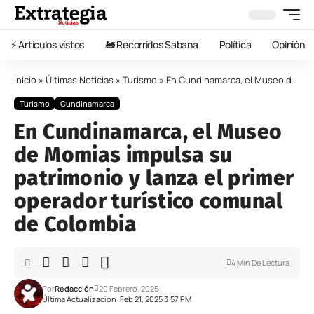
⚡️ Artículos vistos
🚂 Recorridos Sabana
Política
Opinión
Inicio
»
Últimas Noticias
»
Turismo
»
En Cundinamarca, el Museo de Momias impulsa su patrimonio y lanza el primer operador turístico comunal de Colombia
Turismo
Cundinamarca
En Cundinamarca, el Museo
de Momias impulsa su
patrimonio y lanza el primer
operador turístico comunal
de Colombia
4 Min De Lectura
Por
Redacción
20 Febrero, 2025
Última Actualización: Feb 21, 2025 3:57 PM