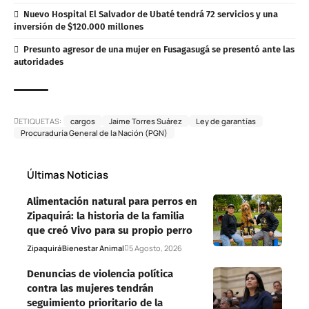
Nuevo Hospital El Salvador de Ubaté tendrá 72 servicios y una
inversión de $120.000 millones
Presunto agresor de una mujer en Fusagasugá se presentó ante las
autoridades
ETIQUETAS:
cargos
Jaime Torres Suárez
Ley de garantías
Procuraduría General de la Nación (PGN)
Últimas Noticias
Alimentación natural para perros en
Zipaquirá: la historia de la familia
que creó Vivo para su propio perro
Zipaquirá
Bienestar Animal
5 Agosto, 2026
Denuncias de violencia política
contra las mujeres tendrán
seguimiento prioritario de la