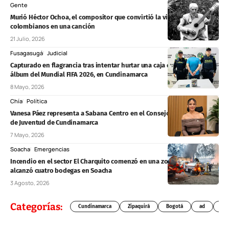
Gente
Murió Héctor Ochoa, el compositor que convirtió la vida de los
colombianos en una canción
21 Julio, 2026
Fusagasugá
Judicial
Capturado en flagrancia tras intentar hurtar una caja de láminas del
álbum del Mundial FIFA 2026, en Cundinamarca
8 Mayo, 2026
Chía
Política
Vanesa Páez representa a Sabana Centro en el Consejo Departamental
de Juventud de Cundinamarca
7 Mayo, 2026
Soacha
Emergencias
Incendio en el sector El Charquito comenzó en una zona forestal y
alcanzó cuatro bodegas en Soacha
3 Agosto, 2026
Categorías:
Cundinamarca
Zipaquirá
Bogotá
ad
Chí