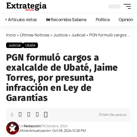
⚡️ Artículos vistos
🚂 Recorridos Sabana
Política
Opinión
Inicio
»
Últimas Noticias
»
Justicia
»
Judicial
»
PGN formuló cargos a exalcalde de Ubaté, Jaime Torres, por presunta infracción en Ley de Garantías
Judicial
Ubaté
PGN formuló cargos a
exalcalde de Ubaté, Jaime
Torres, por presunta
infracción en Ley de
Garantías
2 Min De Lectura
Por
Redacción
8 Octubre, 2024
Última Actualización: Oct 08, 2024 12:26 PM