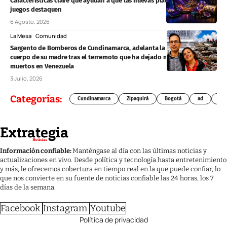
Características clave que ayudan a que las nuevas plataformas de
juegos destaquen
6 Agosto, 2026
La Mesa
Comunidad
Sargento de Bomberos de Cundinamarca, adelanta la búsqueda del
cuerpo de su madre tras el terremoto que ha dejado más de 2.500
muertos en Venezuela
3 Julio, 2026
Categorías:
Cundinamarca
Zipaquirá
Bogotá
ad
Chí
Información confiable:
Manténgase al día con las últimas noticias y
actualizaciones en vivo. Desde política y tecnología hasta entretenimiento
y más, le ofrecemos cobertura en tiempo real en la que puede confiar, lo
que nos convierte en su fuente de noticias confiable las 24 horas, los 7
días de la semana.
Facebook
Instagram
Youtube
Política de privacidad