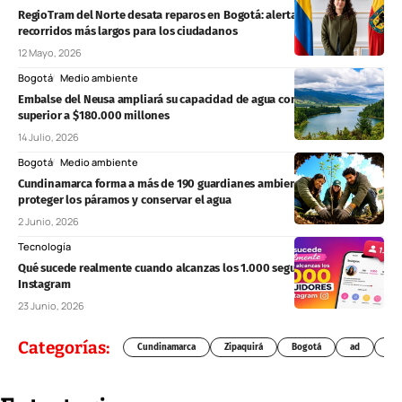
RegioTram del Norte desata reparos en Bogotá: alertan cierres, rejas y
recorridos más largos para los ciudadanos
12 Mayo, 2026
Bogotá
Medio ambiente
Embalse del Neusa ampliará su capacidad de agua con inversión
superior a $180.000 millones
14 Julio, 2026
Bogotá
Medio ambiente
Cundinamarca forma a más de 190 guardianes ambientales para
proteger los páramos y conservar el agua
2 Junio, 2026
Tecnología
Qué sucede realmente cuando alcanzas los 1.000 seguidores en
Instagram
23 Junio, 2026
Categorías:
Cundinamarca
Zipaquirá
Bogotá
ad
Chí