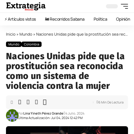
⚡️ Artículos vistos
🚂 Recorridos Sabana
Política
Opinión
Inicio
»
Mundo
»
Naciones Unidas pide que la prostitución sea reconocida como un sistema de violencia contra la mujer
Mundo
Colombia
Naciones Unidas pide que la
prostitución sea reconocida
como un sistema de
violencia contra la mujer
6 Min De Lectura
Por
Lina Yineth Pérez Grande
4 Julio, 2024
Última Actualización: Jul 04, 2024 12:42 PM