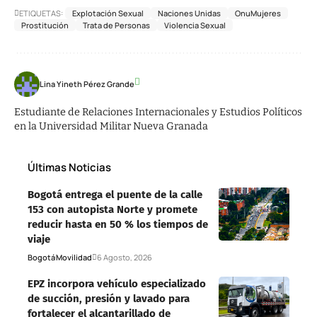
ETIQUETAS:
Explotación Sexual
Naciones Unidas
OnuMujeres
Prostitución
Trata de Personas
Violencia Sexual
Lina Yineth Pérez Grande
Estudiante de Relaciones Internacionales y Estudios Políticos
en la Universidad Militar Nueva Granada
Últimas Noticias
Bogotá entrega el puente de la calle
153 con autopista Norte y promete
reducir hasta en 50 % los tiempos de
viaje
Bogotá
Movilidad
6 Agosto, 2026
EPZ incorpora vehículo especializado
de succión, presión y lavado para
fortalecer el alcantarillado de