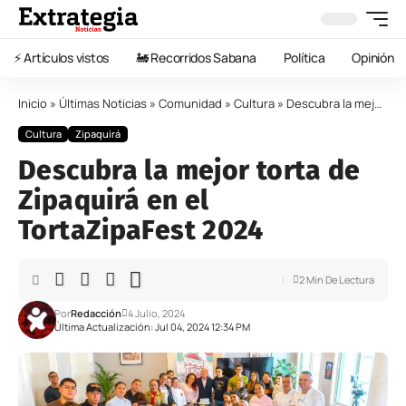
⚡️ Artículos vistos
🚂 Recorridos Sabana
Política
Opinión
Inicio
»
Últimas Noticias
»
Comunidad
»
Cultura
»
Descubra la mejor torta de Zipaquirá en el TortaZipaFest 2024
Cultura
Zipaquirá
Descubra la mejor torta de
Zipaquirá en el
TortaZipaFest 2024
2 Min De Lectura
Por
Redacción
4 Julio, 2024
Última Actualización: Jul 04, 2024 12:34 PM