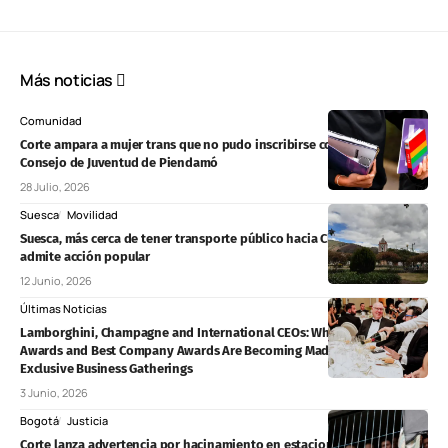
Más noticias
Comunidad
Corte ampara a mujer trans que no pudo inscribirse como candidata al
Consejo de Juventud de Piendamó
28 Julio, 2026
Suesca
Movilidad
Suesca, más cerca de tener transporte público hacia Chía y Cajicá: juez
admite acción popular
12 Junio, 2026
Últimas Noticias
Lamborghini, Champagne and International CEOs: Why Best CEO
Awards and Best Company Awards Are Becoming Madrid’s Most
Exclusive Business Gatherings
3 Junio, 2026
Bogotá
Justicia
Corte lanza advertencia por hacinamiento en estaciones de Policía y