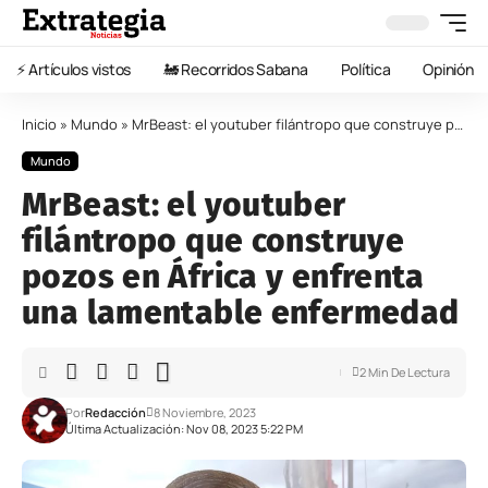
⚡️ Artículos vistos
🚂 Recorridos Sabana
Política
Opinión
Inicio
»
Mundo
»
MrBeast: el youtuber filántropo que construye pozos en África y enfrenta una lamentable enfermedad
Mundo
MrBeast: el youtuber
filántropo que construye
pozos en África y enfrenta
una lamentable enfermedad
2 Min De Lectura
Por
Redacción
8 Noviembre, 2023
Última Actualización: Nov 08, 2023 5:22 PM