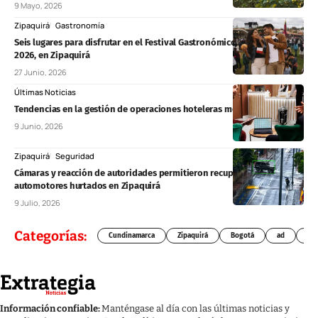
9 Mayo, 2026
Zipaquirá
Gastronomía
Seis lugares para disfrutar en el Festival Gastronómico Villa de la Sal
2026, en Zipaquirá
27 Junio, 2026
Últimas Noticias
Tendencias en la gestión de operaciones hoteleras modernas
9 Junio, 2026
Zipaquirá
Seguridad
Cámaras y reacción de autoridades permitieron recuperar dos
automotores hurtados en Zipaquirá
9 Julio, 2026
Categorías:
Cundinamarca
Zipaquirá
Bogotá
ad
Chí
Información confiable:
Manténgase al día con las últimas noticias y