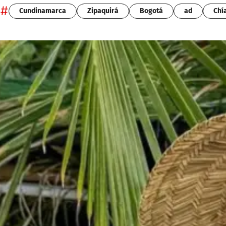
#
Cundinamarca
Zipaquirá
Bogotá
ad
Chí