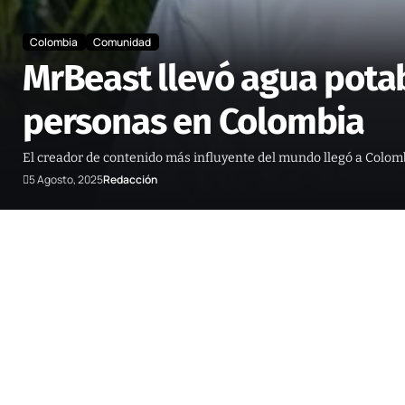
Colombia
Comunidad
MrBeast llevó agua potab
personas en Colombia
El creador de contenido más influyente del mundo llegó a Colomb
5 Agosto, 2025
Redacción