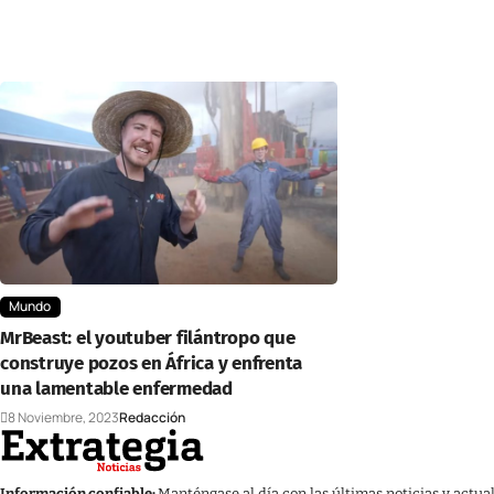
Mundo
MrBeast: el youtuber filántropo que
construye pozos en África y enfrenta
una lamentable enfermedad
8 Noviembre, 2023
Redacción
Información confiable:
Manténgase al día con las últimas noticias y actua