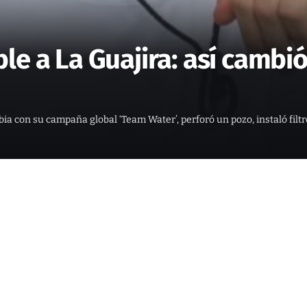
le a La Guajira: así cambió
ia con su campaña global ‘Team Water’, perforó un pozo, instaló filt