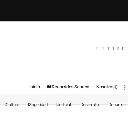
Inicio
🚂 Recorridos Sabana
Nosotros
Cultura
Seguridad
Judicial
Desarrollo
Deportes