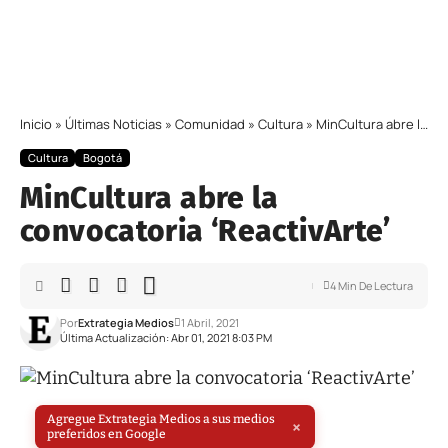
Inicio
»
Últimas Noticias
»
Comunidad
»
Cultura
»
MinCultura abre la convocatoria ‘ReactivArte’
Cultura
Bogotá
MinCultura abre la
convocatoria ‘ReactivArte’
4 Min De Lectura
Por
Extrategia Medios
1 Abril, 2021
Última Actualización: Abr 01, 2021 8:03 PM
Agregue Extrategia Medios a sus medios
×
preferidos en Google