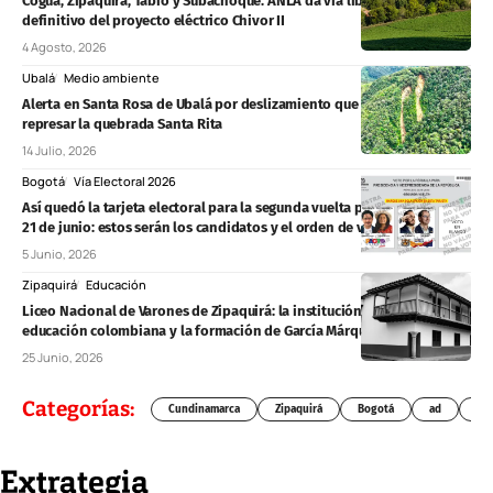
Cogua, Zipaquirá, Tabio y Subachoque: ANLA da vía libre al tramo
definitivo del proyecto eléctrico Chivor II
4 Agosto, 2026
Ubalá
Medio ambiente
Alerta en Santa Rosa de Ubalá por deslizamiento que amenaza con
represar la quebrada Santa Rita
14 Julio, 2026
Bogotá
Vía Electoral 2026
Así quedó la tarjeta electoral para la segunda vuelta presidencial del
21 de junio: estos serán los candidatos y el orden de votación
5 Junio, 2026
Zipaquirá
Educación
Liceo Nacional de Varones de Zipaquirá: la institución que marcó la
educación colombiana y la formación de García Márquez
25 Junio, 2026
Categorías:
Cundinamarca
Zipaquirá
Bogotá
ad
Chí