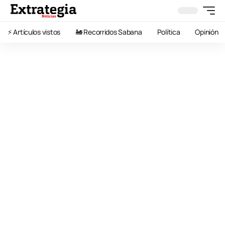
⚡️ Artículos vistos
🚂 Recorridos Sabana
Política
Opinión