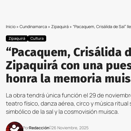
Inicio
»
Cundinamarca
»
Zipaquirá
»
“Pacaquem, Crisálida de Sal” llega a 
Zipaquirá
Cultura
“Pacaquem, Crisálida d
Zipaquirá con una pue
honra la memoria mui
La obra tendrá única función el 29 de noviembr
teatro físico, danza aérea, circo y música ritual
simbólico de la sal y la cosmovisión muisca.
Por
Redacción
26 Noviembre, 2025