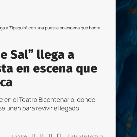
Zipaquirá con una puesta en escena que honra la memoria muisca
e Sal” llega a
sta en escena que
sca
e en el Teatro Bicentenario, donde
 se unen para revivir el legado
Share
3 Min De Lectura