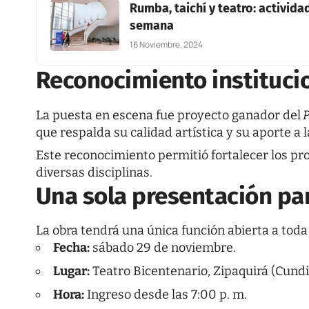
Rumba, taichí y teatro: activida
semana
16 Noviembre, 2024
Reconocimiento instituci
La puesta en escena fue proyecto ganador del
P
que respalda su calidad artística y su aporte a 
Este reconocimiento permitió fortalecer los pr
diversas disciplinas.
Una sola presentación par
La obra tendrá una única función abierta a tod
Fecha:
sábado 29 de noviembre.
Lugar:
Teatro Bicentenario, Zipaquirá (Cund
Hora:
Ingreso desde las 7:00 p. m.