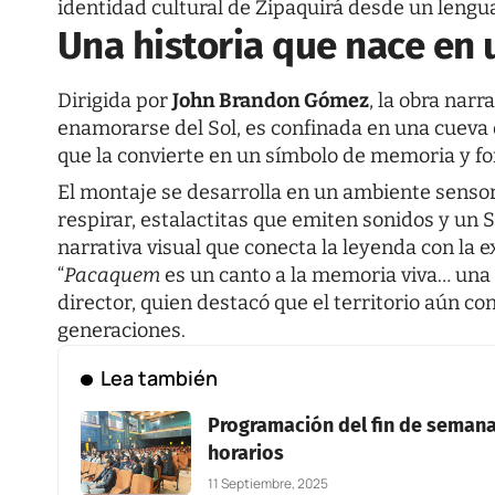
identidad cultural de Zipaquirá desde un leng
Una historia que nace en 
Dirigida por
John Brandon Gómez
, la obra nar
enamorarse del Sol, es confinada en una cueva
que la convierte en un símbolo de memoria y fo
El montaje se desarrolla en un ambiente senso
respirar, estalactitas que emiten sonidos y un 
narrativa visual que conecta la leyenda con la 
“
Pacaquem
es un canto a la memoria viva… una i
director, quien destacó que el territorio aún c
generaciones.
Lea también
Programación del fin de semana 
horarios
11 Septiembre, 2025