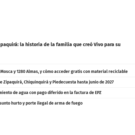
paquirá: la historia de la familia que creó Vivo para su
a Mosca y 1280 Almas, y cómo acceder gratis con material reciclable
e Zipaquirá, Chiquinquirá y Piedecuesta hasta junio de 2027
iento de agua con pago diferido en la factura de EPZ
unto hurto y porte ilegal de arma de fuego