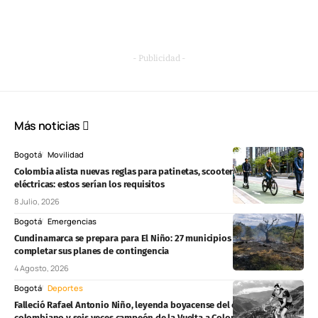
- Publicidad -
Más noticias
Bogotá
Movilidad
Colombia alista nuevas reglas para patinetas, scooters y bicicletas
eléctricas: estos serían los requisitos
8 Julio, 2026
Bogotá
Emergencias
Cundinamarca se prepara para El Niño: 27 municipios aún deben
completar sus planes de contingencia
4 Agosto, 2026
Bogotá
Deportes
Falleció Rafael Antonio Niño, leyenda boyacense del ciclismo
colombiano y seis veces campeón de la Vuelta a Colombia