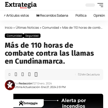
⚡️ Artículos vistos
🚂 Recorridos Sabana
Política
Opinión
Inicio
»
Últimas Noticias
»
Comunidad
»
Más de 110 horas de combate contra las llamas en Cundinamarca.
Comunidad
Seguridad
Más de 110 horas de
combate contra las llamas
en Cundinamarca.
2 Min De Lectura
Por
Redacción
27 Enero, 2024
Última Actualización: Ene 27, 2024 2:51 PM