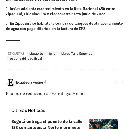
Invías adelanta mantenimiento en la Ruta Nacional 45A entre
Zipaquirá, Chiquinquirá y Piedecuesta hasta junio de 2027
En Zipaquirá se habilita la compra de tanques de almacenamiento
de agua con pago diferido en la factura de EPZ
ETIQUETAS:
absuelto
fallo
Marco Tulio Sánchez
responsabilidad fiscal
Extrategia Medios
Equipo de redacción de Extrategia Medios
Últimas Noticias
Bogotá entrega el puente de la calle
153 con autopista Norte y promete