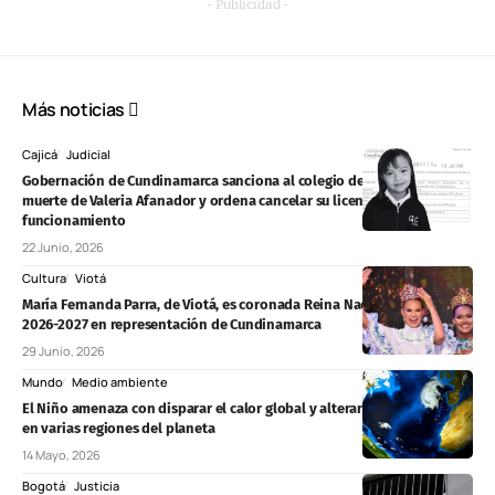
- Publicidad -
Más noticias
Cajicá
Judicial
Gobernación de Cundinamarca sanciona al colegio de Cajicá por la
muerte de Valeria Afanador y ordena cancelar su licencia de
funcionamiento
22 Junio, 2026
Cultura
Viotá
María Fernanda Parra, de Viotá, es coronada Reina Nacional del Café
2026-2027 en representación de Cundinamarca
29 Junio, 2026
Mundo
Medio ambiente
El Niño amenaza con disparar el calor global y alterar el clima extremo
en varias regiones del planeta
14 Mayo, 2026
Bogotá
Justicia