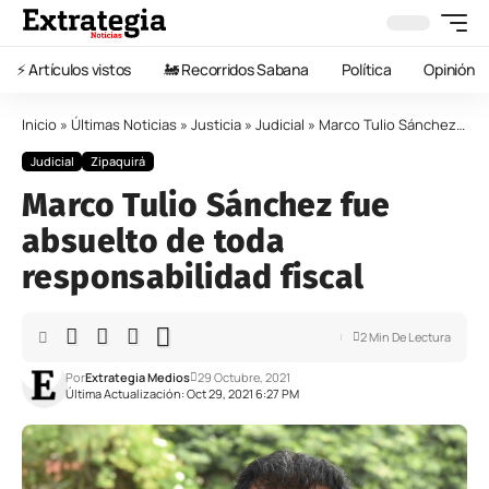
⚡️ Artículos vistos
🚂 Recorridos Sabana
Política
Opinión
Inicio
»
Últimas Noticias
»
Justicia
»
Judicial
»
Marco Tulio Sánchez fue absuelto de toda responsabilidad fiscal
Judicial
Zipaquirá
Marco Tulio Sánchez fue
absuelto de toda
responsabilidad fiscal
2 Min De Lectura
Por
Extrategia Medios
29 Octubre, 2021
Última Actualización: Oct 29, 2021 6:27 PM