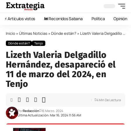
⚡️ Artículos vistos
🚂 Recorridos Sabana
Política
Opinión
Inicio
»
Últimas Noticias
»
Dónde están?
»
Lizeth Valeria Delgadillo Hernández, desapareció el 11 de marzo del 2024, en Tenjo
Dónde están?
Tenjo
Lizeth Valeria Delgadillo
Hernández, desapareció el
11 de marzo del 2024, en
Tenjo
4 Min De Lectura
Por
Redacción
16 Marzo, 2024
Última Actualización: Mar 16, 2024 11:56 AM