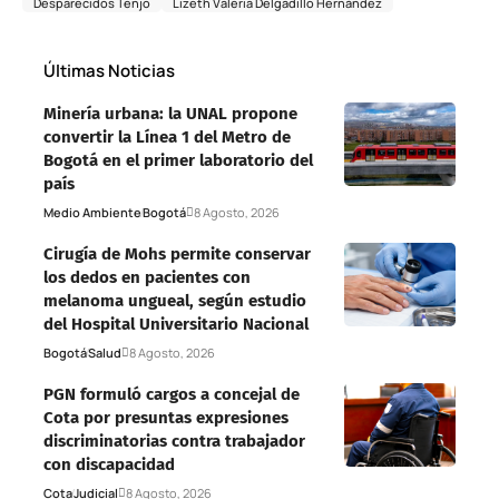
Desparecidos Tenjo
Lizeth Valeria Delgadillo Hernández
Últimas Noticias
Minería urbana: la UNAL propone
convertir la Línea 1 del Metro de
Bogotá en el primer laboratorio del
país
Medio Ambiente
Bogotá
8 Agosto, 2026
Cirugía de Mohs permite conservar
los dedos en pacientes con
melanoma ungueal, según estudio
del Hospital Universitario Nacional
Bogotá
Salud
8 Agosto, 2026
PGN formuló cargos a concejal de
Cota por presuntas expresiones
discriminatorias contra trabajador
con discapacidad
Cota
Judicial
8 Agosto, 2026