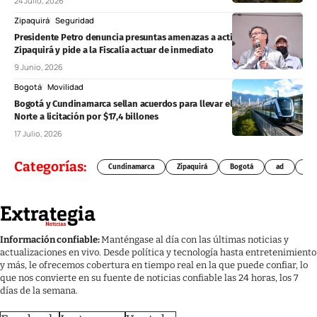
24 Julio, 2026
Zipaquirá
Seguridad
Presidente Petro denuncia presuntas amenazas a activistas en
Zipaquirá y pide a la Fiscalía actuar de inmediato
9 Junio, 2026
Bogotá
Movilidad
Bogotá y Cundinamarca sellan acuerdos para llevar el Regiotram del
Norte a licitación por $17,4 billones
17 Julio, 2026
Categorías:
Cundinamarca
Zipaquirá
Bogotá
ad
Chí
Información confiable:
Manténgase al día con las últimas noticias y
actualizaciones en vivo. Desde política y tecnología hasta entretenimiento
y más, le ofrecemos cobertura en tiempo real en la que puede confiar, lo
que nos convierte en su fuente de noticias confiable las 24 horas, los 7
días de la semana.