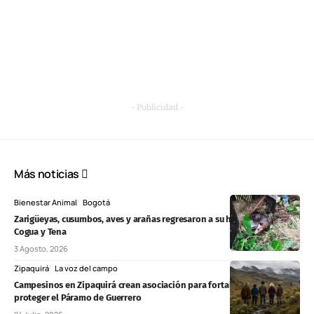
- Publicidad -
Más noticias
Bienestar Animal
Bogotá
Zarigüeyas, cusumbos, aves y arañas regresaron a su hábitat natural en
Cogua y Tena
3 Agosto, 2026
Zipaquirá
La voz del campo
Campesinos en Zipaquirá crean asociación para fortalecer el campo y
proteger el Páramo de Guerrero