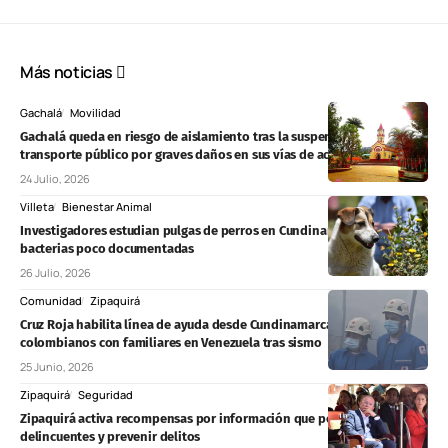
Más noticias
Gachalá
Movilidad
Gachalá queda en riesgo de aislamiento tras la suspensión del
transporte público por graves daños en sus vías de acceso
24 Julio, 2026
Villeta
Bienestar Animal
Investigadores estudian pulgas de perros en Cundinamarca y hallan
bacterias poco documentadas
26 Julio, 2026
Comunidad
Zipaquirá
Cruz Roja habilita línea de ayuda desde Cundinamarca y Bogotá para
colombianos con familiares en Venezuela tras sismo
25 Junio, 2026
Zipaquirá
Seguridad
Zipaquirá activa recompensas por información que permita capturar
delincuentes y prevenir delitos