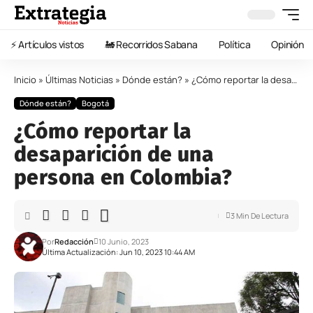
⚡️ Artículos vistos
🚂 Recorridos Sabana
Política
Opinión
Inicio
»
Últimas Noticias
»
Dónde están?
»
¿Cómo reportar la desaparición de una persona en Colombia?
Dónde están?
Bogotá
¿Cómo reportar la
desaparición de una
persona en Colombia?
3 Min De Lectura
Por
Redacción
10 Junio, 2023
Última Actualización: Jun 10, 2023 10:44 AM