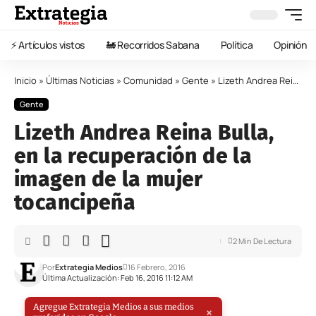
⚡️ Artículos vistos
🚂 Recorridos Sabana
Política
Opinión
Inicio
»
Últimas Noticias
»
Comunidad
»
Gente
»
Lizeth Andrea Reina Bulla, en la recuperación de la imagen de la mujer tocancipeña
Gente
Lizeth Andrea Reina Bulla,
en la recuperación de la
imagen de la mujer
tocancipeña
2 Min De Lectura
Por
Extrategia Medios
16 Febrero, 2016
Última Actualización: Feb 16, 2016 11:12 AM
Agregue Extrategia Medios a sus medios
×