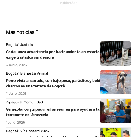
- Publicidad -
Más noticias
Bogotá
Justicia
Corte lanza advertencia por hacinamiento en estaciones de Policía y
exige traslados sin demora
3 Junio, 2026
Bogotá
Bienestar Animal
Perro vivía amarrado, con bajo peso, parásitos y bebía agua de
charcos en una terraza de Bogotá
11 Julio, 2026
Zipaquirá
Comunidad
Venezolanos y zipaquireños se unen para ayudar a las víctimas del
terremoto en Venezuela
1 Julio, 2026
Bogotá
Vía Electoral 2026