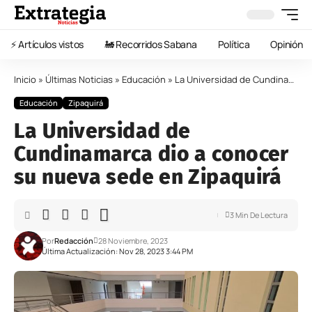
⚡️ Artículos vistos
🚂 Recorridos Sabana
Política
Opinión
Inicio
»
Últimas Noticias
»
Educación
»
La Universidad de Cundinamarca dio a conocer su nueva sede en Zipaquirá
Educación
Zipaquirá
La Universidad de
Cundinamarca dio a conocer
su nueva sede en Zipaquirá
3 Min De Lectura
Por
Redacción
28 Noviembre, 2023
Última Actualización: Nov 28, 2023 3:44 PM