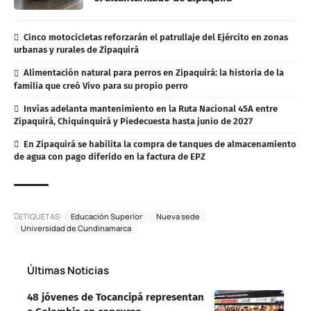
Cinco motocicletas reforzarán el patrullaje del Ejército en zonas
urbanas y rurales de Zipaquirá
Alimentación natural para perros en Zipaquirá: la historia de la
familia que creó Vivo para su propio perro
Invías adelanta mantenimiento en la Ruta Nacional 45A entre
Zipaquirá, Chiquinquirá y Piedecuesta hasta junio de 2027
En Zipaquirá se habilita la compra de tanques de almacenamiento
de agua con pago diferido en la factura de EPZ
ETIQUETAS:
Educación Superior
Nueva sede
Universidad de Cundinamarca
Últimas Noticias
48 jóvenes de Tocancipá representan